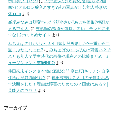
ボ口臭い口パク!
に
平子理沙の顔が変化?顔面崩壊?画
像?ヒアルロン酸入れすぎ?昔の写真が! | 芸能人整形劣
化.com
より
峯岸みなみは顔変わった?顔小さい?あごを整形?横顔が!
まるで別人!
に
整形顔の指原が気持ち悪い テレビに出
すな | 2chまとめサイト
より
みちょぱの目がおかしい!目頭切開整形した?一重から二
重まぶたになった?
に
みちょぱのすっぴんは可愛い？そ
れとも別人？学生時代の画像や現在との比較まとめ | ミ
ュージシャン・芸能INFO
より
倖田來未インスタ本物の豪邸公開!庭に桜!キッチン!自宅
住所は渋谷?場所は?
に
倖田來未は２人目の子供をおろ
す決断をした！理由は障害のためなの？画像はある？│
芸能人のウワサ
より
アーカイブ