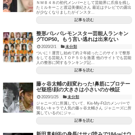
ＮＭＢ４８の初代メンバーとして芸能界に爪痕を残し
たミルキーこと渡辺美優紀さん 最近はテレビでの露出
が少なくなりましたがインスタ...
記事を読む
整形バレバレモンスター芸能人ランキン
グTOP50。もう言い逃れは出来ない
2020/2/1
未分類
ついに！運営し始めて約２年経ったこのサイトで整形
をしてる芸能人ＴＯＰ５０を激選 他のサイトでも芸能
人の整形に関するランキング記...
記事を読む
藤ヶ谷太輔の顔変わった!鼻筋にプロテー
ゼ疑惑!顔の大きさは小さいのか検証
2020/1/25
未分類
ジャニーズに所属していて、Kis-My-Ft2のメンバーで
明るいキャラで人気の藤ヶ谷太輔さん ジャニーズに所
属しているのにジャ...
記事を読む
新田真剣佑の身長はサバ読みで184㎝はウ