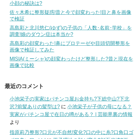
小顔の秘訣は?
佐々木希に整形疑惑!昔と今で顔変わった!目と鼻を画像
で検証
高島彩と北川悠仁(ゆず)の子供の「人数･名前･学校」を
調査!娘のダウン症は本当か?
高島彩の顔変わった!鼻にプロテーゼや目頭切開整形を
画像で検証してみた
MISIA(ミーシャ)の顔変わったけど整形した?昔と現在を
画像で比較
最近のコメント
小池栄子の実家はパチンコ屋お金持ち?下総中山?下北
沢?前髪ありの髪型は?
に
小池栄子が子供の母になる？
実家がパチンコ屋で在日の噂がある？ | 芸能界裏の情報
より
指原莉乃整形?口元が不自然!変化?口の中に糸?口角口ゴ