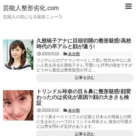
芸能人整形劣化.com
芸能人の気になる最新ニュース
久慈暁子アナに目頭切開の整形疑惑!高校
時代の卒アルと顔が違う!
2020/3/19
未分類
フジテレビのアナウンサーとして若い世代を中心に高
い人気を誇る久慈暁子さん 可愛いと評判の彼女ですが
どうやら最近は整形疑惑が浮上...
記事を読む
トリンドル玲奈の目＆鼻に整形疑惑!顔変
わったのは劣化が原因?!顔の大きさも検
証
2020/3/15
未分類
ドイツ系オーストリア人の父親と日本人の母親との間
に生まれたハーフのトリンドル玲奈さん 彼女の可愛さ
には男女問わず定評があります...
記事を読む