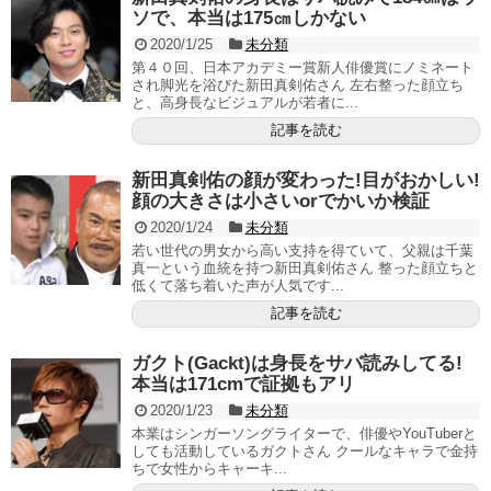
ソで、本当は175㎝しかない
2020/1/25
未分類
第４０回、日本アカデミー賞新人俳優賞にノミネート
され脚光を浴びた新田真剣佑さん 左右整った顔立ち
と、高身長なビジュアルが若者に...
記事を読む
新田真剣佑の顔が変わった!目がおかしい!
顔の大きさは小さいorでかいか検証
2020/1/24
未分類
若い世代の男女から高い支持を得ていて、父親は千葉
真一という血統を持つ新田真剣佑さん 整った顔立ちと
低くて落ち着いた声が人気です...
記事を読む
ガクト(Gackt)は身長をサバ読みしてる!
本当は171cmで証拠もアリ
2020/1/23
未分類
本業はシンガーソングライターで、俳優やYouTuberと
しても活動しているガクトさん クールなキャラで金持
ちで女性からキャーキ...