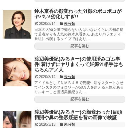
鈴木京香の顔変わった?!顔のボコボコが
ヤバい!劣化しすぎ!!
2020/3/14
未分類
日本の大物女優で知らない人はいないくらいの知名度
で若者からも人気の鈴木京香さん あまりバラエティー
番組に出演するタイプではあり...
記事を読む
渡辺美優紀(みるきー)の使用済みゴム事
件!着けずにヤリまくって妊娠?!相手はも
ちろんアノ人
2020/3/14
未分類
アイドルとしてＮＭＢ４８で芸能生活をスタートさせ
てインスタのフォロワーが50万人を超える人気がある
ミルキーこと渡辺美優紀さん ...
記事を読む
渡辺美優紀(みるきー)の顔変わった!目頭
切開や鼻の整形疑惑を昔の画像で検証
2020/3/13
未分類