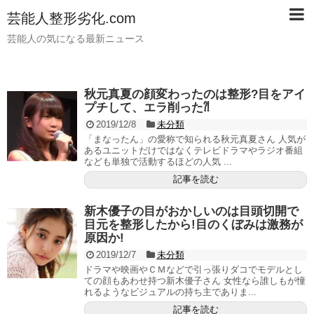
芸能人整形劣化.com
芸能人の気になる最新ニュース
秋元真夏の顔変わったのは整形?目をアイ
プチして、エラ削った⁈
2019/12/8
未分類
「まなったん」の愛称で知られる秋元真夏さん 人気が
あるユニットだけではなくテレビドラマやラジオ番組
なども単独で活動するほどの人気 ...
記事を読む
新木優子の目がおかしいのは目頭切開で
目元を整形したから!目のくぼみは激務が
原因か!
2019/12/7
未分類
ドラマや映画やＣＭなどで引っ張りダコでモデルとし
ての顔もあわせ持つ新木優子さん 女性なら誰しもが憧
れるようなビジュアルの持ち主でありま...
記事を読む