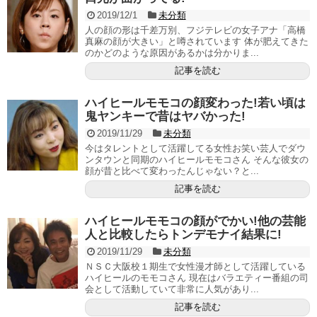
2019/12/1
未分類
人の顔の形は千差万別、フジテレビの女子アナ「高橋
真麻の顔が大きい」と噂されています 体が肥えてきた
のかどのような原因があるかは分かりま...
記事を読む
ハイヒールモモコの顔変わった!若い頃は
鬼ヤンキーで昔はヤバかった!
2019/11/29
未分類
今はタレントとして活躍してる女性お笑い芸人でダウ
ンタウンと同期のハイヒールモモコさん そんな彼女の
顔が昔と比べて変わったんじゃない？と...
記事を読む
ハイヒールモモコの顔がでかい!他の芸能
人と比較したらトンデモナイ結果に!
2019/11/29
未分類
ＮＳＣ大阪校１期生で女性漫才師として活躍している
ハイヒールのモモコさん 現在はバラエティー番組の司
会として活動していて非常に人気があり...
記事を読む