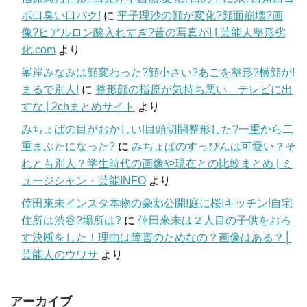
ボ口臭い口パク!
に
平子理沙の顔が変化?顔面崩壊?画
像?ヒアルロン酸入れすぎ?昔の写真が! | 芸能人整形劣
化.com
より
峯岸みなみは顔変わった?顔小さい?あごを整形?横顔が!
まるで別人!
に
整形顔の指原が気持ち悪い テレビに出
すな | 2chまとめサイト
より
みちょぱの目がおかしい!目頭切開整形した?一重から二
重まぶたになった?
に
みちょぱのすっぴんは可愛い？そ
れとも別人？学生時代の画像や現在との比較まとめ | ミ
ュージシャン・芸能INFO
より
倖田來未インスタ本物の豪邸公開!庭に桜!キッチン!自宅
住所は渋谷?場所は?
に
倖田來未は２人目の子供をおろ
す決断をした！理由は障害のためなの？画像はある？│
芸能人のウワサ
より
アーカイブ