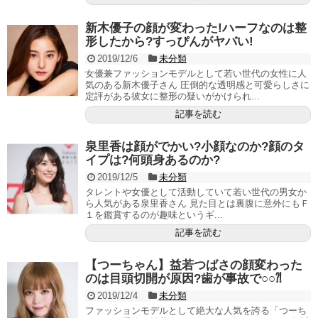
新木優子の顔が変わった!ハーフなのは整
形したから?すっぴんがヤバい!
2019/12/6
未分類
女優兼ファッションモデルとして若い世代の女性に人
気のある新木優子さん 圧倒的な透明感と可愛らしさに
定評がある彼女に整形の疑いがかけられ...
記事を読む
泉里香は顔がでかい?小顔なのか?顔のタ
イプは?何頭身あるのか?
2019/12/5
未分類
タレントや女優として活動していて若い世代の男女か
ら人気がある泉里香さん 見た目とは裏腹に意外にもＦ
１を鑑賞するのが趣味というギ...
記事を読む
【つーちゃん】益若つばさの顔変わった
のは目頭切開が原因?歯が事故で○○⁈
2019/12/4
未分類
ファッションモデルとして絶大な人気を誇る「つーち