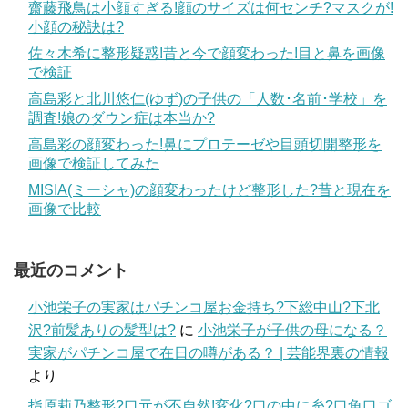
齋藤飛鳥は小顔すぎる!顔のサイズは何センチ?マスクが!
小顔の秘訣は?
佐々木希に整形疑惑!昔と今で顔変わった!目と鼻を画像
で検証
高島彩と北川悠仁(ゆず)の子供の「人数･名前･学校」を
調査!娘のダウン症は本当か?
高島彩の顔変わった!鼻にプロテーゼや目頭切開整形を
画像で検証してみた
MISIA(ミーシャ)の顔変わったけど整形した?昔と現在を
画像で比較
最近のコメント
小池栄子の実家はパチンコ屋お金持ち?下総中山?下北
沢?前髪ありの髪型は?
に
小池栄子が子供の母になる？
実家がパチンコ屋で在日の噂がある？ | 芸能界裏の情報
より
指原莉乃整形?口元が不自然!変化?口の中に糸?口角口ゴ