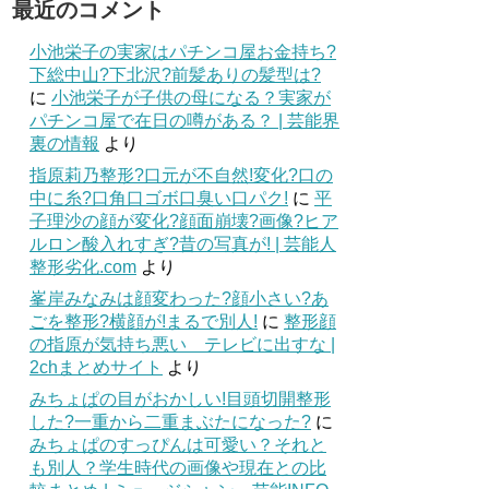
最近のコメント
小池栄子の実家はパチンコ屋お金持ち?
下総中山?下北沢?前髪ありの髪型は?
に
小池栄子が子供の母になる？実家が
パチンコ屋で在日の噂がある？ | 芸能界
裏の情報
より
指原莉乃整形?口元が不自然!変化?口の
中に糸?口角口ゴボ口臭い口パク!
に
平
子理沙の顔が変化?顔面崩壊?画像?ヒア
ルロン酸入れすぎ?昔の写真が! | 芸能人
整形劣化.com
より
峯岸みなみは顔変わった?顔小さい?あ
ごを整形?横顔が!まるで別人!
に
整形顔
の指原が気持ち悪い テレビに出すな |
2chまとめサイト
より
みちょぱの目がおかしい!目頭切開整形
した?一重から二重まぶたになった?
に
みちょぱのすっぴんは可愛い？それと
も別人？学生時代の画像や現在との比