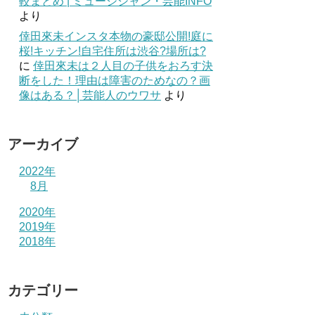
較まとめ | ミュージシャン・芸能INFO
より
倖田來未インスタ本物の豪邸公開!庭に
桜!キッチン!自宅住所は渋谷?場所は?
に
倖田來未は２人目の子供をおろす決
断をした！理由は障害のためなの？画
像はある？│芸能人のウワサ
より
アーカイブ
2022年
8月
2020年
2019年
2018年
カテゴリー