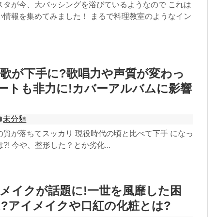
スタが今、大バッシングを浴びているようなので これは
い情報を集めてみました！ まるで料理教室のようなイン
歌が下手に?歌唱力や声質が変わっ
ートも非力に!カバーアルバムに影響
未分類
の質が落ちてスッカリ 現役時代の頃と比べて下手 になっ
! 今や、整形した？とか劣化...
メイクが話題に!一世を風靡した困
?アイメイクや口紅の化粧とは?