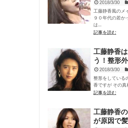
2018/3/30
工藤静香風のメ
９０年代の若か
は...
記事を読む
工藤静香
う！整形
2018/3/30
整形をしている
香ですが その真
記事を読む
工藤静香の
が原因で髪