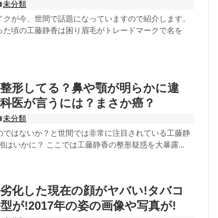
未分類
イクが今、世間で話題になっていますので紹介します。
った頃の工藤静香は困り眉毛がトレードマークで名を
は整形してる？鼻や顎が明らかに違
外科医が言うには？まさか癌？
未分類
のではないか？と世間では非常に注目されている工藤静
相はいかに？ ここでは工藤静香の整形疑惑を大暴露...
劣化した現在の顔がヤバい!タバコ
型が!2017年の姿の画像や写真が!