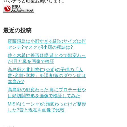
↓↓ポチっと応援お願いします。
最近の投稿
齋藤飛鳥は小顔すぎる!顔のサイズは何
センチ?マスクが!小顔の秘訣は?
佐々木希に整形疑惑!昔と今で顔変わっ
た!目と鼻を画像で検証
高島彩と北川悠仁(ゆず)の子供の「人
数･名前･学校」を調査!娘のダウン症は
本当か?
高島彩の顔変わった!鼻にプロテーゼや
目頭切開整形を画像で検証してみた
MISIA(ミーシャ)の顔変わったけど整形
した?昔と現在を画像で比較