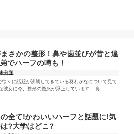
がまさかの整形！鼻や歯並びが昔と違
兄弟でハーフの噂も！
未分類
で徐々に話題が沸騰してきている葵わかなについて見て
な彼女に今、整形の疑惑が浮上しています。 鼻...
の全て!かわいいハーフと話題に!気
は?大学はどこ?