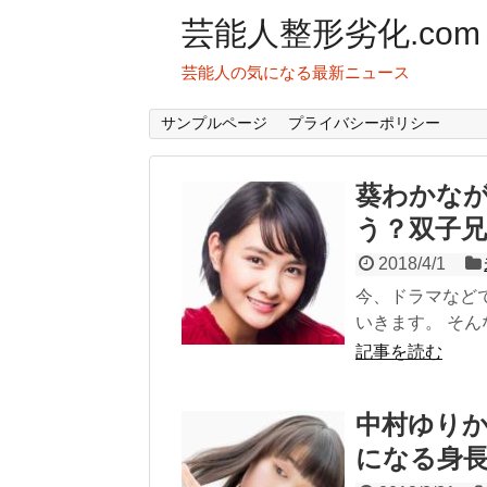
芸能人整形劣化.com
芸能人の気になる最新ニュース
サンプルページ
プライバシーポリシー
葵わかな
う？双子
2018/4/1
今、ドラマなど
いきます。 そん
記事を読む
中村ゆりか
になる身長