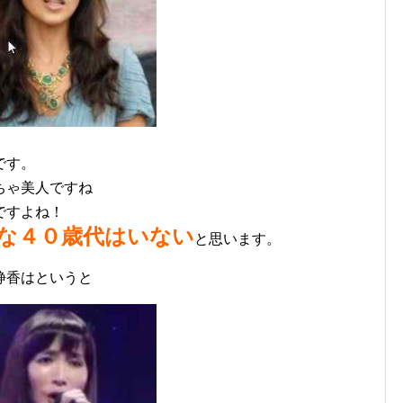
です。
ちゃ美人ですね
ですよね！
な４０歳代はいない
と思います。
静香はというと