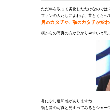
ただ年を取って劣化しただけなのでは
ファンの人たちによれば、昔とくらべ
鼻
カタチ
顎
カタチ
変わ
の
や、
の
が
横からの写真の方が分かりやすいと思
鼻に少し違和感がありますね！
顎も昔の写真と見比べてみるとシャー