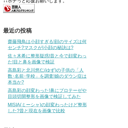
↓↓ポチっと応援お願いします。
最近の投稿
齋藤飛鳥は小顔すぎる!顔のサイズは何
センチ?マスクが!小顔の秘訣は?
佐々木希に整形疑惑!昔と今で顔変わっ
た!目と鼻を画像で検証
高島彩と北川悠仁(ゆず)の子供の「人
数･名前･学校」を調査!娘のダウン症は
本当か?
高島彩の顔変わった!鼻にプロテーゼや
目頭切開整形を画像で検証してみた
MISIA(ミーシャ)の顔変わったけど整形
した?昔と現在を画像で比較