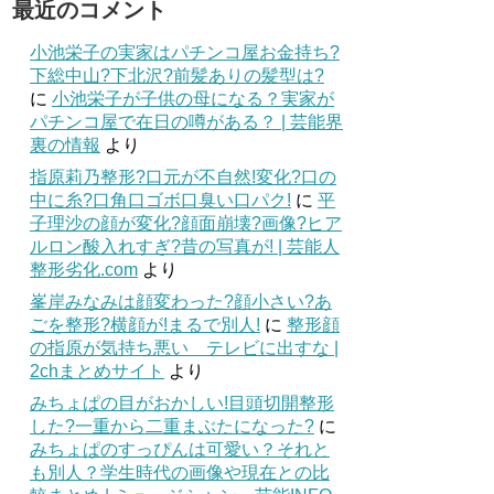
最近のコメント
小池栄子の実家はパチンコ屋お金持ち?
下総中山?下北沢?前髪ありの髪型は?
に
小池栄子が子供の母になる？実家が
パチンコ屋で在日の噂がある？ | 芸能界
裏の情報
より
指原莉乃整形?口元が不自然!変化?口の
中に糸?口角口ゴボ口臭い口パク!
に
平
子理沙の顔が変化?顔面崩壊?画像?ヒア
ルロン酸入れすぎ?昔の写真が! | 芸能人
整形劣化.com
より
峯岸みなみは顔変わった?顔小さい?あ
ごを整形?横顔が!まるで別人!
に
整形顔
の指原が気持ち悪い テレビに出すな |
2chまとめサイト
より
みちょぱの目がおかしい!目頭切開整形
した?一重から二重まぶたになった?
に
みちょぱのすっぴんは可愛い？それと
も別人？学生時代の画像や現在との比