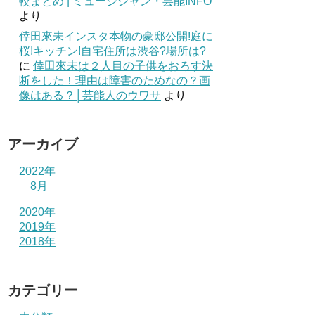
較まとめ | ミュージシャン・芸能INFO
より
倖田來未インスタ本物の豪邸公開!庭に
桜!キッチン!自宅住所は渋谷?場所は?
に
倖田來未は２人目の子供をおろす決
断をした！理由は障害のためなの？画
像はある？│芸能人のウワサ
より
アーカイブ
2022年
8月
2020年
2019年
2018年
カテゴリー