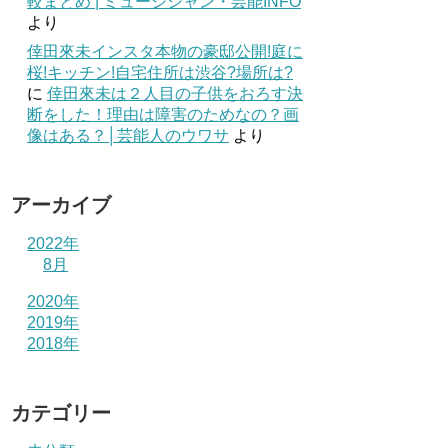
較まとめ | ミュージシャン・芸能INFO
より
倖田來未インスタ本物の豪邸公開!庭に
桜!キッチン!自宅住所は渋谷?場所は?
に
倖田來未は２人目の子供をおろす決
断をした！理由は障害のためなの？画
像はある？│芸能人のウワサ
より
アーカイブ
2022年
8月
2020年
2019年
2018年
カテゴリー