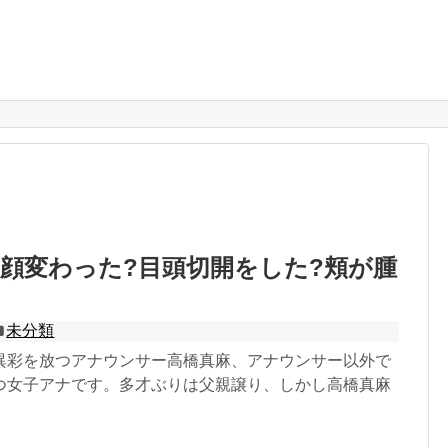
顔変わった?目頭切開をした?頬が腫
未分類
異彩を放つアナウンサー高橋真麻、アナウンサー以外で
つ女子アナです。多才ぶりは父親譲り、しかし高橋真麻