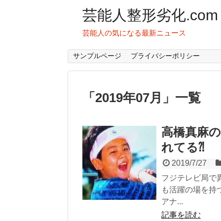
芸能人整形劣化.com
芸能人の気になる最新ニュース
サンプルページ
プライバシーポリシー
「
2019年07月
」
一覧
高橋真麻の
れてる⁈
2019/7/27
フジテレビ局で
も活躍の場を持
アナ...
記事を読む