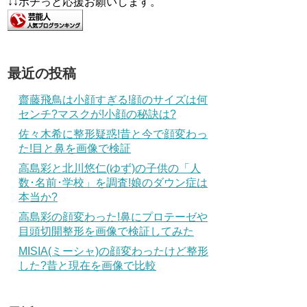
↓↓ポチっと応援お願いします。
最近の投稿
齋藤飛鳥は小顔すぎる!顔のサイズは何
センチ?マスクが!小顔の秘訣は?
佐々木希に整形疑惑!昔と今で顔変わっ
た!目と鼻を画像で検証
高島彩と北川悠仁(ゆず)の子供の「人
数･名前･学校」を調査!娘のダウン症は
本当か?
高島彩の顔変わった!鼻にプロテーゼや
目頭切開整形を画像で検証してみた
MISIA(ミーシャ)の顔変わったけど整形
した?昔と現在を画像で比較