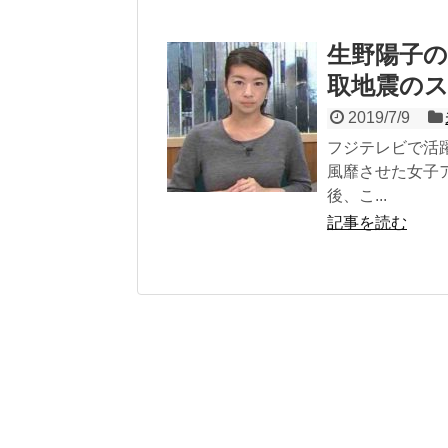
生野陽子の
取地震のス
2019/7/9
フジテレビで活
風靡させた女子
後、こ...
記事を読む