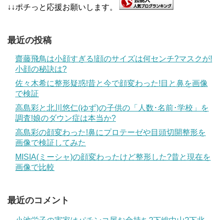
↓↓ポチっと応援お願いします。
最近の投稿
齋藤飛鳥は小顔すぎる!顔のサイズは何センチ?マスクが!
小顔の秘訣は?
佐々木希に整形疑惑!昔と今で顔変わった!目と鼻を画像
で検証
高島彩と北川悠仁(ゆず)の子供の「人数･名前･学校」を
調査!娘のダウン症は本当か?
高島彩の顔変わった!鼻にプロテーゼや目頭切開整形を
画像で検証してみた
MISIA(ミーシャ)の顔変わったけど整形した?昔と現在を
画像で比較
最近のコメント