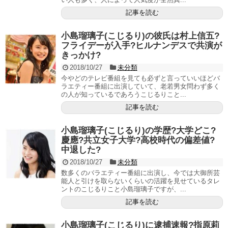
記事を読む
小島瑠璃子(こじるり)の彼氏は村上信五?
フライデーが入手?ヒルナンデスで共演が
きっかけ?
2018/10/27
未分類
今やどのテレビ番組を見ても必ずと言っていいほどバ
ラエティー番組に出演していて、老若男女問わず多く
の人が知っているであろうこじるりこと...
記事を読む
小島瑠璃子(こじるり)の学歴?大学どこ?
慶應?共立女子大学?高校時代の偏差値?
中退した?
2018/10/27
未分類
数多くのバラエティー番組に出演し、今では大御所芸
能人と引けを取らないくらいの活躍を見せているタレ
ントのこじるりこと小島瑠璃子ですが、...
記事を読む
小島瑠璃子(こじるり)に逮捕速報?指原莉