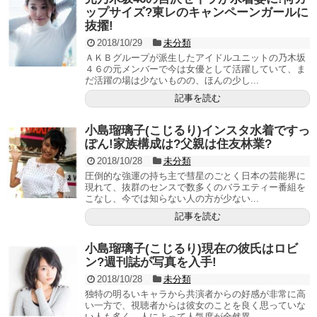
ップサイズ?東レのキャンペーンガールに
抜擢!
2018/10/29
未分類
ＡＫＢグループが派生したアイドルユニットの乃木坂
４６の元メンバーで今は女優として活躍していて、ま
だ活躍の場は少ないものの、ほんの少し...
記事を読む
小島瑠璃子(こじるり)インスタ水着ですっ
ぽん!家族構成は?父親は住友林業?
2018/10/28
未分類
圧倒的な強運の持ち主で彗星のごとく日本の芸能界に
現れて、抜群のセンスで数多くのバラエティー番組を
こなし、今では知らない人の方が少ない...
記事を読む
小島瑠璃子(こじるり)現在の彼氏はロビ
ン?週刊誌が写真を入手!
2018/10/28
未分類
独特の明るいキャラから共演者からの好感が非常に高
い一方で、視聴者からは彼女のことを良く思っていな
い人も多く、人によって人気度が全然異...