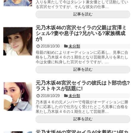
入りを果たして今はタレント兼女優として活動してい
る宮沢セイラですが、そんな彼女の仕事...
記事を読む
元乃木坂46の宮沢セイラの父親は宮澤ミ
シェル?妻や息子は?兄がいる?家族構成
が!
2018/10/30
未分類
母親の勧めによりオーディションに応募し、見事に合
格をし乃木坂４６の１期生となり芸能界入りを果たし
今は女優に転身した宮沢セイラですが、...
記事を読む
元乃木坂46宮沢セイラの彼氏は卜部功也?
ラストキスが話題に!
2018/10/29
未分類
乃木坂４６の元メンバーで母親がオーディションに勝
手に応募したので仕方なく受けたところ見事に合格を
果たし乃木坂４６の１期生として芸能界...
記事を読む
元乃木坂46の宮沢セイラが水着姿に!何カ