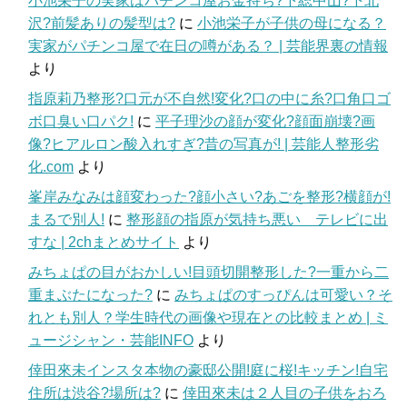
小池栄子の実家はパチンコ屋お金持ち?下総中山?下北
沢?前髪ありの髪型は?
に
小池栄子が子供の母になる？
実家がパチンコ屋で在日の噂がある？ | 芸能界裏の情報
より
指原莉乃整形?口元が不自然!変化?口の中に糸?口角口ゴ
ボ口臭い口パク!
に
平子理沙の顔が変化?顔面崩壊?画
像?ヒアルロン酸入れすぎ?昔の写真が! | 芸能人整形劣
化.com
より
峯岸みなみは顔変わった?顔小さい?あごを整形?横顔が!
まるで別人!
に
整形顔の指原が気持ち悪い テレビに出
すな | 2chまとめサイト
より
みちょぱの目がおかしい!目頭切開整形した?一重から二
重まぶたになった?
に
みちょぱのすっぴんは可愛い？そ
れとも別人？学生時代の画像や現在との比較まとめ | ミ
ュージシャン・芸能INFO
より
倖田來未インスタ本物の豪邸公開!庭に桜!キッチン!自宅
住所は渋谷?場所は?
に
倖田來未は２人目の子供をおろ