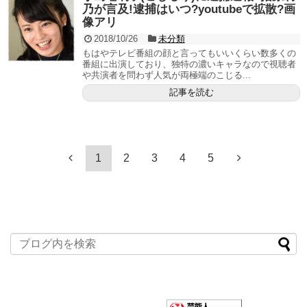
乃が言及!逮捕はいつ?youtubeで拡散?画
像アリ
2018/10/26
未分類
もはやテレビ番組の顔と言ってもいいくらい数多くの
番組に出演しており、独特の濃いキャラなので視聴者
や共演者を問わず人気が両極端のこじる...
記事を読む
1
2
3
4
5