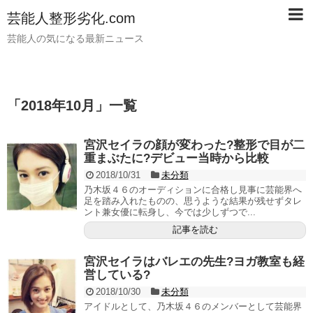
芸能人整形劣化.com
芸能人の気になる最新ニュース
「
2018年10月
」
一覧
宮沢セイラの顔が変わった?整形で目が二
重まぶたに?デビュー当時から比較
2018/10/31
未分類
乃木坂４６のオーディションに合格し見事に芸能界へ
足を踏み入れたものの、思うような結果が残せずタレ
ント兼女優に転身し、今では少しずつで...
記事を読む
宮沢セイラはバレエの先生?ヨガ教室も経
営している?
2018/10/30
未分類
アイドルとして、乃木坂４６のメンバーとして芸能界