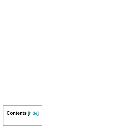
Contents
[
hide
]