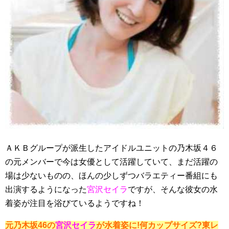
ＡＫＢグループが派生したアイドルユニットの乃木坂４６
の元メンバーで今は女優として活躍していて、まだ活躍の
場は少ないものの、ほんの少しずつバラエティー番組にも
出演するようになった
宮沢セイラ
ですが、そんな彼女の水
着姿が注目を浴びているようですね！
元乃木坂46の
宮沢セイラ
が水着姿に!何カップサイズ?東レ