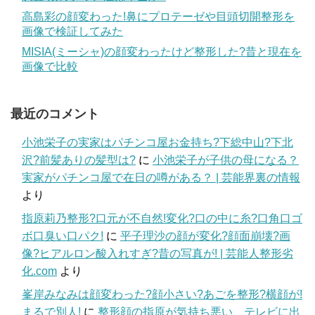
高島彩の顔変わった!鼻にプロテーゼや目頭切開整形を
画像で検証してみた
MISIA(ミーシャ)の顔変わったけど整形した?昔と現在を
画像で比較
最近のコメント
小池栄子の実家はパチンコ屋お金持ち?下総中山?下北
沢?前髪ありの髪型は?
に
小池栄子が子供の母になる？
実家がパチンコ屋で在日の噂がある？ | 芸能界裏の情報
より
指原莉乃整形?口元が不自然!変化?口の中に糸?口角口ゴ
ボ口臭い口パク!
に
平子理沙の顔が変化?顔面崩壊?画
像?ヒアルロン酸入れすぎ?昔の写真が! | 芸能人整形劣
化.com
より
峯岸みなみは顔変わった?顔小さい?あごを整形?横顔が!
まるで別人!
に
整形顔の指原が気持ち悪い テレビに出