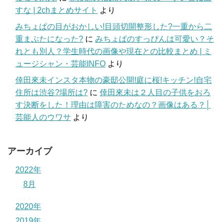
すな | 2chまとめサイト
より
みちょぱの目がおかしい!目頭切開整形した?一重から二
重まぶたになった?
に
みちょぱのすっぴんは可愛い？そ
れとも別人？学生時代の画像や現在との比較まとめ | ミ
ュージシャン・芸能INFO
より
倖田來未インスタ本物の豪邸公開!庭に桜!キッチン!自宅
住所は渋谷?場所は?
に
倖田來未は２人目の子供をおろ
す決断をした！理由は障害のためなの？画像はある？│
芸能人のウワサ
より
アーカイブ
2022年
8月
2020年
2019年