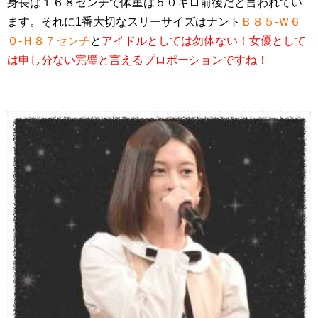
身長は１６８センチで体重は５０キロ前後だと言われてい
ます。それに1番大切なスリーサイズはナント
Ｂ８５-Ｗ６
０-Ｈ８７センチ
と
アイドルとしては勿体ない！女優として
は申し分ない完璧と言えるプロポーションですね！