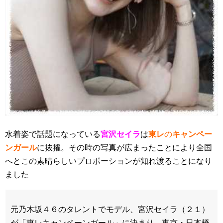
水着姿で話題になっている
宮沢セイラ
は
東レ
の
キャンペー
ンガール
に抜擢。その時の写真が広まったことにより全国
へとこの素晴らしいプロポーションが知れ渡ることになり
ました
元乃木坂４６のタレントでモデル、宮沢セイラ（２１）
が「東レキャンペーンガール」に決まり、東京・日本橋