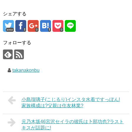
シェアする
error
0
0
フォローする
takanakonbu
小島瑠璃子(こじるり)インスタ水着ですっぽん!
家族構成は?父親は住友林業?
元乃木坂46宮沢セイラの彼氏は卜部功也?ラスト
キスが話題に!