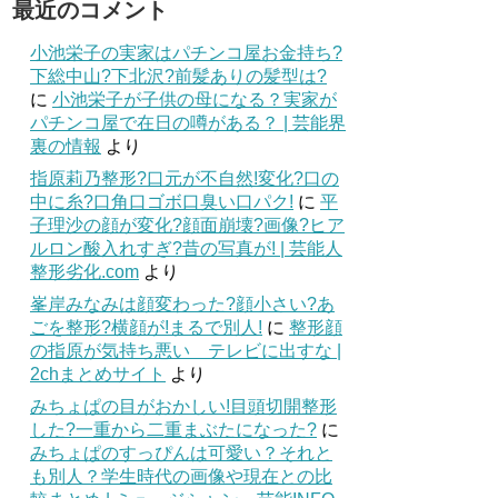
最近のコメント
小池栄子の実家はパチンコ屋お金持ち?
下総中山?下北沢?前髪ありの髪型は?
に
小池栄子が子供の母になる？実家が
パチンコ屋で在日の噂がある？ | 芸能界
裏の情報
より
指原莉乃整形?口元が不自然!変化?口の
中に糸?口角口ゴボ口臭い口パク!
に
平
子理沙の顔が変化?顔面崩壊?画像?ヒア
ルロン酸入れすぎ?昔の写真が! | 芸能人
整形劣化.com
より
峯岸みなみは顔変わった?顔小さい?あ
ごを整形?横顔が!まるで別人!
に
整形顔
の指原が気持ち悪い テレビに出すな |
2chまとめサイト
より
みちょぱの目がおかしい!目頭切開整形
した?一重から二重まぶたになった?
に
みちょぱのすっぴんは可愛い？それと
も別人？学生時代の画像や現在との比