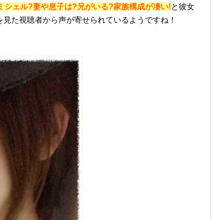
ミシェル?妻や息子は?兄がいる?家族構成が凄い!
と彼女
を見た視聴者から声が寄せられているようですね！