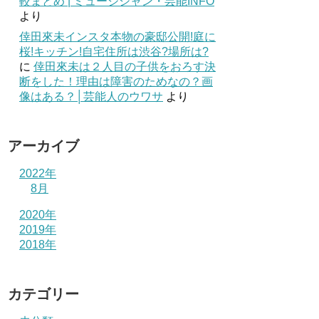
較まとめ | ミュージシャン・芸能INFO
より
倖田來未インスタ本物の豪邸公開!庭に
桜!キッチン!自宅住所は渋谷?場所は?
に
倖田來未は２人目の子供をおろす決
断をした！理由は障害のためなの？画
像はある？│芸能人のウワサ
より
アーカイブ
2022年
8月
2020年
2019年
2018年
カテゴリー