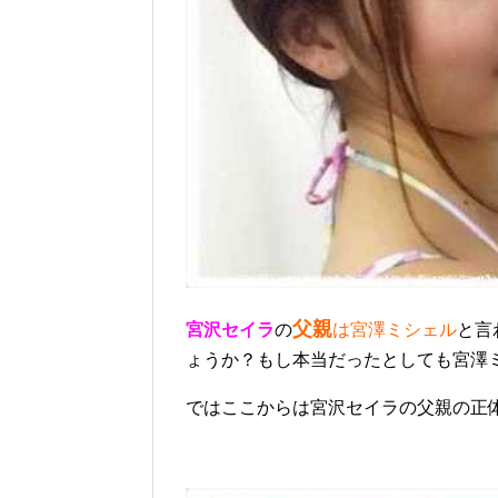
父親
宮沢セイラ
の
は宮澤ミシェル
と言
ょうか？もし本当だったとしても宮澤
ではここからは宮沢セイラの父親の正