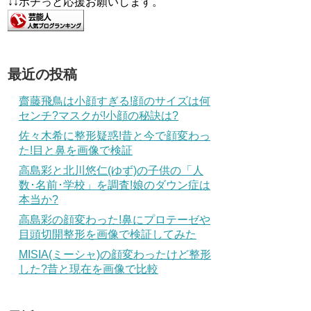
↓↓ポチっと応援お願いします。
最近の投稿
齋藤飛鳥は小顔すぎる!顔のサイズは何
センチ?マスクが!小顔の秘訣は?
佐々木希に整形疑惑!昔と今で顔変わっ
た!目と鼻を画像で検証
高島彩と北川悠仁(ゆず)の子供の「人
数･名前･学校」を調査!娘のダウン症は
本当か?
高島彩の顔変わった!鼻にプロテーゼや
目頭切開整形を画像で検証してみた
MISIA(ミーシャ)の顔変わったけど整形
した?昔と現在を画像で比較