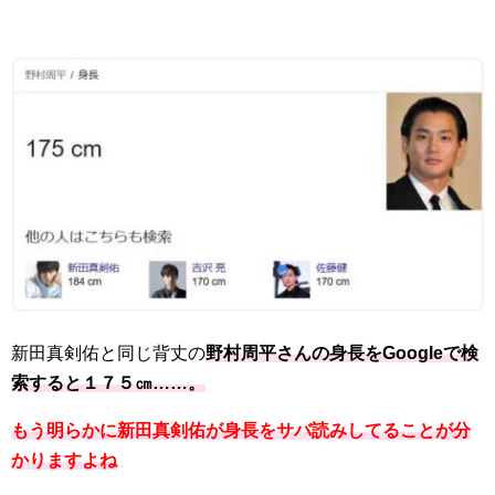
新田真剣佑と同じ背丈の
野村周平さんの身長をGoogleで検
索すると１７５㎝……。
もう明らかに新田真剣佑が身長をサバ読みしてることが分
かりますよね