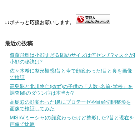
↓↓ポチっと応援お願いします。
最近の投稿
齋藤飛鳥は小顔すぎる!顔のサイズは何センチ?マスクが!
小顔の秘訣は?
佐々木希に整形疑惑!昔と今で顔変わった!目と鼻を画像
で検証
高島彩と北川悠仁(ゆず)の子供の「人数･名前･学校」を
調査!娘のダウン症は本当か?
高島彩の顔変わった!鼻にプロテーゼや目頭切開整形を
画像で検証してみた
MISIA(ミーシャ)の顔変わったけど整形した?昔と現在を
画像で比較