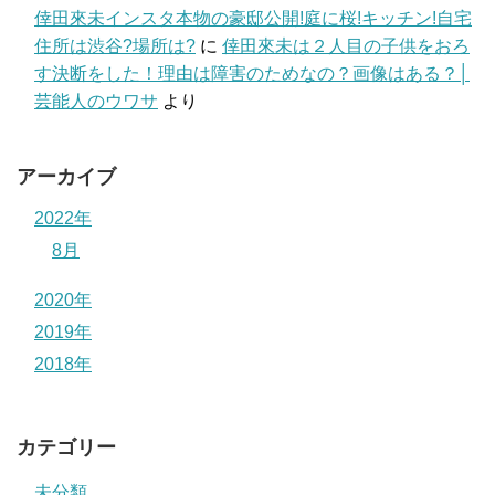
倖田來未インスタ本物の豪邸公開!庭に桜!キッチン!自宅
住所は渋谷?場所は?
に
倖田來未は２人目の子供をおろ
す決断をした！理由は障害のためなの？画像はある？│
芸能人のウワサ
より
アーカイブ
2022年
8月
2020年
2019年
2018年
カテゴリー
未分類