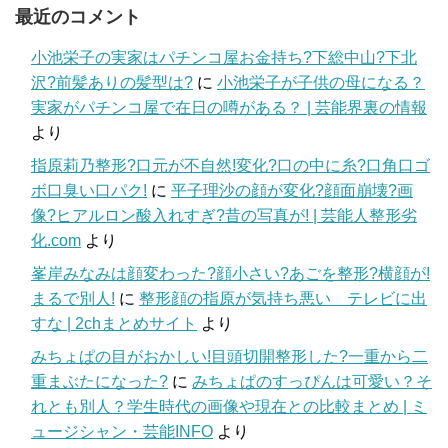
最近のコメント
小池栄子の実家はパチンコ屋お金持ち?下総中山?下北
沢?前髪ありの髪型は?
に
小池栄子が子供の母になる？
実家がパチンコ屋で在日の噂がある？ | 芸能界裏の情報
より
指原莉乃整形?口元が不自然!変化?口の中に糸?口角口ゴ
ボ口臭い口パク!
に
平子理沙の顔が変化?顔面崩壊?画
像?ヒアルロン酸入れすぎ?昔の写真が! | 芸能人整形劣
化.com
より
峯岸みなみは顔変わった?顔小さい?あごを整形?横顔が!
まるで別人!
に
整形顔の指原が気持ち悪い テレビに出
すな | 2chまとめサイト
より
みちょぱの目がおかしい!目頭切開整形した?一重から二
重まぶたになった?
に
みちょぱのすっぴんは可愛い？そ
れとも別人？学生時代の画像や現在との比較まとめ | ミ
ュージシャン・芸能INFO
より