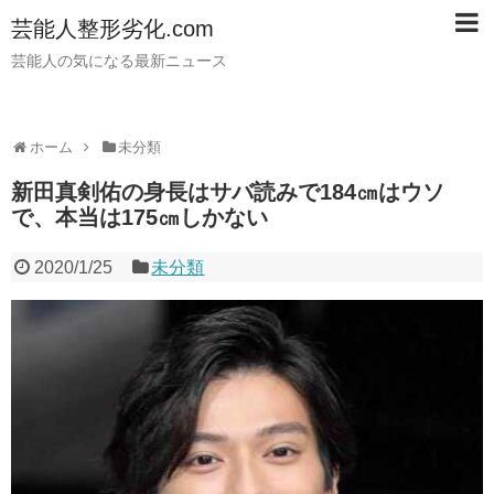
芸能人整形劣化.com
芸能人の気になる最新ニュース
ホーム
未分類
新田真剣佑の身長はサバ読みで184㎝はウソ
で、本当は175㎝しかない
2020/1/25
未分類