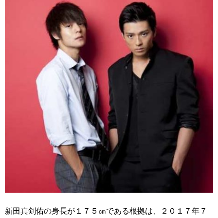
新田真剣佑の身長が１７５㎝である根拠は、２０１７年７