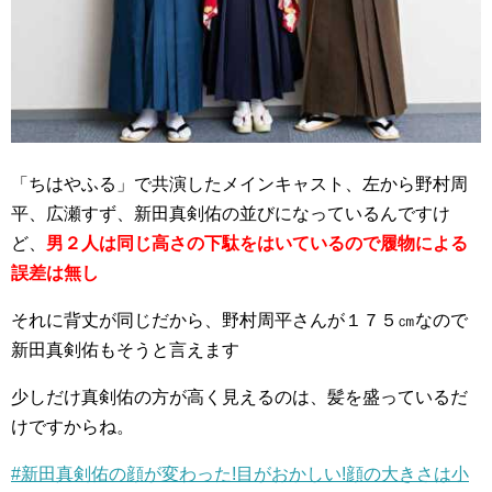
「ちはやふる」で共演したメインキャスト、左から野村周
平、広瀬すず、新田真剣佑の並びになっているんですけ
ど、
男２人は同じ高さの下駄をはいているので履物による
誤差は無し
それに背丈が同じだから、野村周平さんが１７５㎝なので
新田真剣佑もそうと言えます
少しだけ真剣佑の方が高く見えるのは、髪を盛っているだ
けですからね。
#新田真剣佑の顔が変わった!目がおかしい!顔の大きさは小