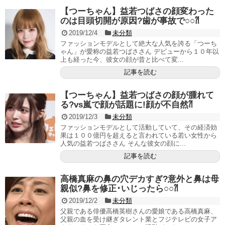
【つーちゃん】益若つばさの顔変わった
のは目頭切開が原因?歯が事故で○○⁈
2019/12/4
未分類
ファッションモデルとして絶大な人気を誇る「つーち
ゃん」が愛称の益若つばささん デビューから１０年以
上も経った今、彼女の顔が昔と比べて変...
記事を読む
【つーちゃん】益若つばさの顔が腫れて
る?vs嵐で顔が話題に!顔が不自然⁈
2019/12/3
未分類
ファッションモデルとして活動していて、その経済効
果は１００億円を超えると言われている若い女性から
人気の益若つばささん そんな彼女の顔に...
記事を読む
高橋真麻の鼻の穴デカすぎ?意外と鼻は母
親似?鼻を修正･いじったら○○⁈
2019/12/2
未分類
父親である俳優高橋英樹さんの愛娘である高橋真麻、
父親の血を受け継ぎタレント業とフジテレビの女子ア