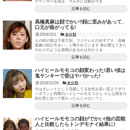
ナウンサーを両立、マルチに活動ができ...
記事を読む
高橋真麻は顔でかい?顔に歪みがあって、
口元が曲がってる!
2019/12/1
未分類
人の顔の形は千差万別、フジテレビの女子アナ「高橋
真麻の顔が大きい」と噂されています 体が肥えてきた
のかどのような原因があるかは分かりま...
記事を読む
ハイヒールモモコの顔変わった!若い頃は
鬼ヤンキーで昔はヤバかった!
2019/11/29
未分類
今はタレントとして活躍してる女性お笑い芸人でダウ
ンタウンと同期のハイヒールモモコさん そんな彼女の
顔が昔と比べて変わったんじゃない？と...
記事を読む
ハイヒールモモコの顔がでかい!他の芸能
人と比較したらトンデモナイ結果に!