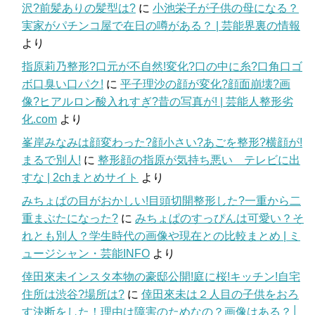
沢?前髪ありの髪型は?
に
小池栄子が子供の母になる？
実家がパチンコ屋で在日の噂がある？ | 芸能界裏の情報
より
指原莉乃整形?口元が不自然!変化?口の中に糸?口角口ゴ
ボ口臭い口パク!
に
平子理沙の顔が変化?顔面崩壊?画
像?ヒアルロン酸入れすぎ?昔の写真が! | 芸能人整形劣
化.com
より
峯岸みなみは顔変わった?顔小さい?あごを整形?横顔が!
まるで別人!
に
整形顔の指原が気持ち悪い テレビに出
すな | 2chまとめサイト
より
みちょぱの目がおかしい!目頭切開整形した?一重から二
重まぶたになった?
に
みちょぱのすっぴんは可愛い？そ
れとも別人？学生時代の画像や現在との比較まとめ | ミ
ュージシャン・芸能INFO
より
倖田來未インスタ本物の豪邸公開!庭に桜!キッチン!自宅
住所は渋谷?場所は?
に
倖田來未は２人目の子供をおろ
す決断をした！理由は障害のためなの？画像はある？│