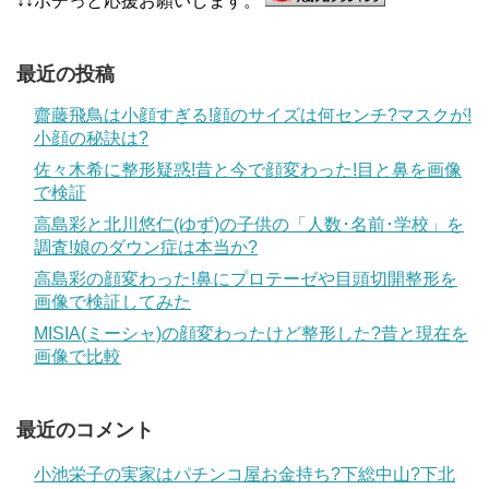
↓↓ポチっと応援お願いします。
最近の投稿
齋藤飛鳥は小顔すぎる!顔のサイズは何センチ?マスクが!
小顔の秘訣は?
佐々木希に整形疑惑!昔と今で顔変わった!目と鼻を画像
で検証
高島彩と北川悠仁(ゆず)の子供の「人数･名前･学校」を
調査!娘のダウン症は本当か?
高島彩の顔変わった!鼻にプロテーゼや目頭切開整形を
画像で検証してみた
MISIA(ミーシャ)の顔変わったけど整形した?昔と現在を
画像で比較
最近のコメント
小池栄子の実家はパチンコ屋お金持ち?下総中山?下北