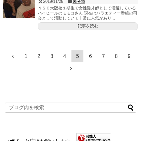
2019/11/29
未分類
ＮＳＣ大阪校１期生で女性漫才師として活躍している
ハイヒールのモモコさん 現在はバラエティー番組の司
会として活動していて非常に人気があり...
記事を読む
1
2
3
4
5
6
7
8
9