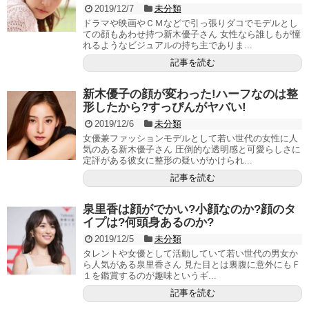
2019/12/7
未分類
ドラマや映画やＣＭなどで引っ張りダコでモデルとし
ての顔もあわせ持つ新木優子さん 女性なら誰しもが憧
れるようなビジュアルの持ち主でありま...
記事を読む
新木優子の顔が変わった!ハーフなのは整
形したから?すっぴんがヤバい!
2019/12/6
未分類
女優兼ファッションモデルとして若い世代の女性に人
気のある新木優子さん 圧倒的な透明感と可愛らしさに
定評がある彼女に整形の疑いがかけられ...
記事を読む
泉里香は顔がでかい?小顔なのか?顔のタ
イプは?何頭身あるのか?
2019/12/5
未分類
タレントや女優として活動していて若い世代の男女か
ら人気がある泉里香さん 見た目とは裏腹に意外にもＦ
１を鑑賞するのが趣味というギ...
記事を読む