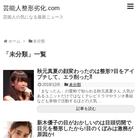
芸能人整形劣化.com
芸能人の気になる最新ニュース
ホーム
未分類
「
未分類
」
一覧
秋元真夏の顔変わったのは整形?目をアイ
プチして、エラ削った⁈
2019/12/8
未分類
「まなったん」の愛称で知られる秋元真夏さん 人気が
あるユニットだけではなくテレビドラマやラジオ番組
なども単独で活動するほどの人気 ...
記事を読む
新木優子の目がおかしいのは目頭切開で
目元を整形したから!目のくぼみは激務が
原因か!