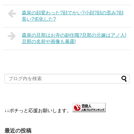
森泉の顔変わった?顔でかい?小顔?顔の歪み?顔
長い?劣化した?
森泉の旦那はお寺の副住職?旦那の元嫁はアノ人!
旦那の名前や画像も暴露!
↓↓ポチっと応援お願いします。
最近の投稿