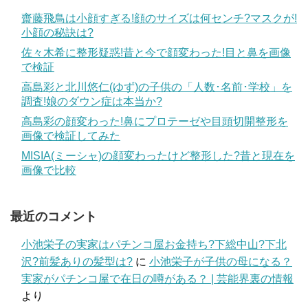
齋藤飛鳥は小顔すぎる!顔のサイズは何センチ?マスクが!
小顔の秘訣は?
佐々木希に整形疑惑!昔と今で顔変わった!目と鼻を画像
で検証
高島彩と北川悠仁(ゆず)の子供の「人数･名前･学校」を
調査!娘のダウン症は本当か?
高島彩の顔変わった!鼻にプロテーゼや目頭切開整形を
画像で検証してみた
MISIA(ミーシャ)の顔変わったけど整形した?昔と現在を
画像で比較
最近のコメント
小池栄子の実家はパチンコ屋お金持ち?下総中山?下北
沢?前髪ありの髪型は?
に
小池栄子が子供の母になる？
実家がパチンコ屋で在日の噂がある？ | 芸能界裏の情報
より