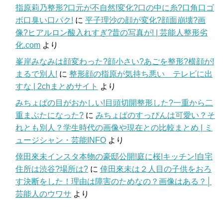
指原莉乃整形?口元が不自然!変化?口の中に糸?口角口ゴ
ボ口臭い口パク!
に
平子理沙の顔が変化?顔面崩壊?画
像?ヒアルロン酸入れすぎ?昔の写真が! | 芸能人整形劣
化.com
より
峯岸みなみは顔変わった?顔小さい?あごを整形?横顔が!
まるで別人!
に
整形顔の指原が気持ち悪い テレビに出
すな | 2chまとめサイト
より
みちょぱの目がおかしい!目頭切開整形した?一重から二
重まぶたになった?
に
みちょぱのすっぴんは可愛い？そ
れとも別人？学生時代の画像や現在との比較まとめ | ミ
ュージシャン・芸能INFO
より
倖田來未インスタ本物の豪邸公開!庭に桜!キッチン!自宅
住所は渋谷?場所は?
に
倖田來未は２人目の子供をおろ
す決断をした！理由は障害のためなの？画像はある？│
芸能人のウワサ
より