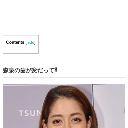
Contents
[
hide
]
森泉の歯が変だって⁈