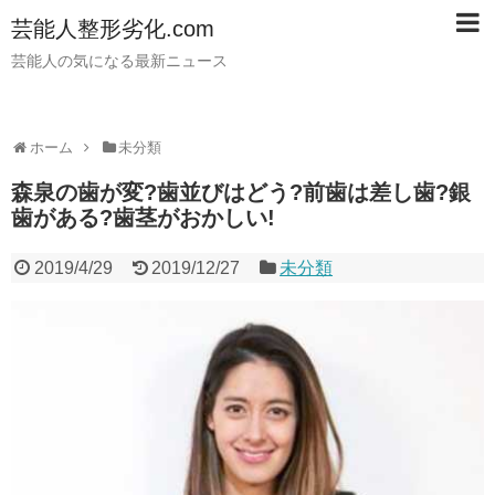
芸能人整形劣化.com
芸能人の気になる最新ニュース
ホーム
未分類
森泉の歯が変?歯並びはどう?前歯は差し歯?銀
歯がある?歯茎がおかしい!
2019/4/29
2019/12/27
未分類