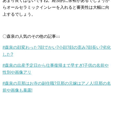
あまり良くはないですね。経済的に余裕があるでしょうか
らオールセラミックインレーを入れると審美性は大幅に向
上するでしょう。
〇森泉の人気のその他の記事↓↓
#森泉の顔変わった?顔でかい?小顔?顔の歪み?顔長い?劣化
した?
#森泉の出産予定日から仕事復帰まで早すぎ!子供の名前や
性別や画像アリ
#森泉の旦那はお寺の副住職?旦那の元嫁はアノ人!旦那の名
前や画像も暴露!