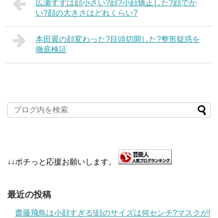
広瀬すずは顔小さい?顔?小顔矯正した?顔でか
い?顔の大きさはどれくらい?
本田翼の顔変わった?目頭切開した?整形疑惑を
徹底検証
↓↓ポチっと応援お願いします。
最近の投稿
齋藤飛鳥は小顔すぎる!顔のサイズは何センチ?マスクが!