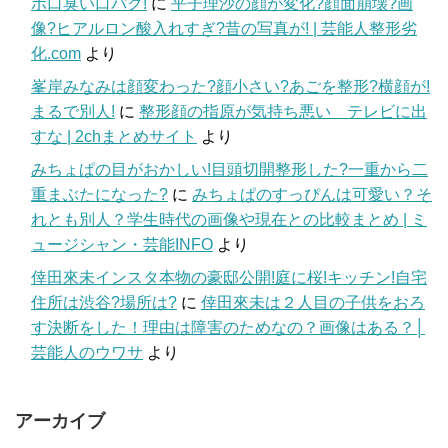
ボ口臭い口パク!
に
平子理沙の顔が変化?顔面崩壊?画
像?ヒアルロン酸入れすぎ?昔の写真が! | 芸能人整形劣
化.com
より
峯岸みなみは顔変わった?顔小さい?あごを整形?横顔が!
まるで別人!
に
整形顔の指原が気持ち悪い テレビに出
すな | 2chまとめサイト
より
みちょぱの目がおかしい!目頭切開整形した?一重から二
重まぶたになった?
に
みちょぱのすっぴんは可愛い？そ
れとも別人？学生時代の画像や現在との比較まとめ | ミ
ュージシャン・芸能INFO
より
倖田來未インスタ本物の豪邸公開!庭に桜!キッチン!自宅
住所は渋谷?場所は?
に
倖田來未は２人目の子供をおろ
す決断をした！理由は障害のためなの？画像はある？│
芸能人のウワサ
より
アーカイブ