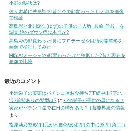
小顔の秘訣は?
佐々木希に整形疑惑!昔と今で顔変わった!目と鼻を画像
で検証
高島彩と北川悠仁(ゆず)の子供の「人数･名前･学校」を
調査!娘のダウン症は本当か?
高島彩の顔変わった!鼻にプロテーゼや目頭切開整形を
画像で検証してみた
MISIA(ミーシャ)の顔変わったけど整形した?昔と現在を
画像で比較
最近のコメント
小池栄子の実家はパチンコ屋お金持ち?下総中山?下北
沢?前髪ありの髪型は?
に
小池栄子が子供の母になる？
実家がパチンコ屋で在日の噂がある？ | 芸能界裏の情報
より
指原莉乃整形?口元が不自然!変化?口の中に糸?口角口ゴ