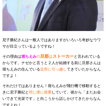
尼子勝紀さんは一般人ではありますがいろいろ奇妙なウワ
サが目立っているようですね！
旦那
ストーカー
その理由は
堀ちえみ
の
は
と言われている
からです。ナゼかと言うと２人が結婚する前に旦那さんは
堀ちえみの住んでいる
近所に引っ越し
てきていたからなん
ですよ！
それだけではありません！堀ちえみが飛行機で移動すると
きに尼子勝紀と
同じ便に搭乗
していて、彼から「またお会
いできて光栄です」と向こうから話しかけてきたからなん
ですよね！