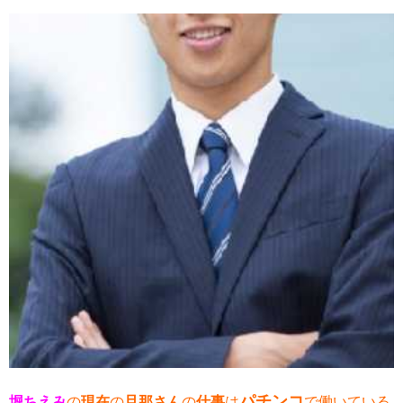
パチンコ
堀ちえみ
の
現在
の
旦那さん
の
仕事
は
で働いている