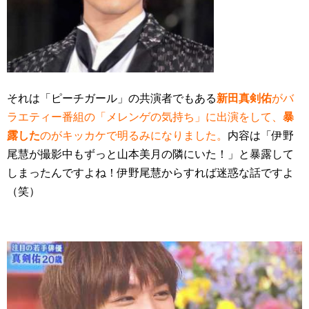
それは「ピーチガール」の共演者でもある
新田真剣佑
がバ
ラエティー番組の「メレンゲの気持ち」に出演をして、
暴
露した
のがキッカケで明るみになりました。
内容は「伊野
尾慧が撮影中もずっと山本美月の隣にいた！」と暴露して
しまったんですよね！伊野尾慧からすれば迷惑な話ですよ
（笑）