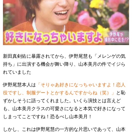
新田真剣佑に暴露されてから、伊野尾慧も「メレンゲの気
持ち」に出演する機会が舞い降り、山本美月の件でイジら
れていました
伊野尾慧本人は
「そりゃあ好きになっちゃいますよ！恋人
役ですし、制服デートとかするんですからね（笑）」
と恥
ずかしそうに語ってくれました。いくら演技とは言えど
も、山本美月クラスの可愛さになると本気で好きになって
しまってことですね！恐るべし山本美月！
しかし、これは伊野尾慧の一方的な片思いであって、山本