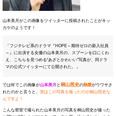
山本美月がこの画像をツイッターに投稿されたことがキッ
カケのようです！
「フジテレビ系のドラマ『HOPE～期待ゼロの新入社員
～』に出演する女優の山本美月の、スプーンを口にくわ
え、こちらを見つめる“あざとかわいい”写真が、同ドラ
マの公式ツイッターにて公開された。」
桐山照史
では何でこの画像が
山本美月
と
の
熱愛
がウワサさ
れたのかと言うと、
実はこの写真を撮ったのが桐山照史な
んですよ！
こんな密室で撮られた山本美月の写真を桐山照史が撮った