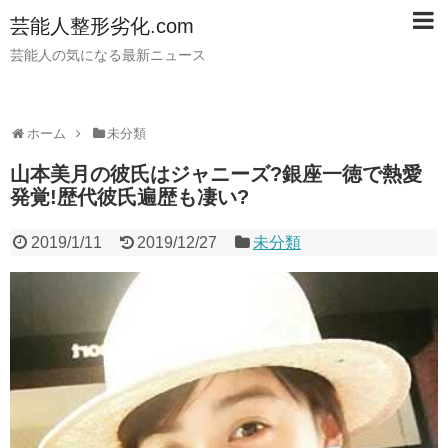
芸能人整形劣化.com
芸能人の気になる最新ニュース
ホーム
未分類
山本美月の彼氏はジャニーズ?銀座一徳で熱愛
発覚!歴代彼氏遍歴も凄い?
2019/1/11
2019/12/27
未分類