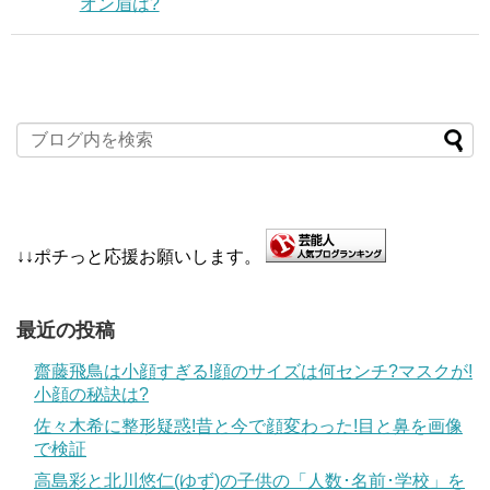
オン眉は?
↓↓ポチっと応援お願いします。
最近の投稿
齋藤飛鳥は小顔すぎる!顔のサイズは何センチ?マスクが!
小顔の秘訣は?
佐々木希に整形疑惑!昔と今で顔変わった!目と鼻を画像
で検証
高島彩と北川悠仁(ゆず)の子供の「人数･名前･学校」を