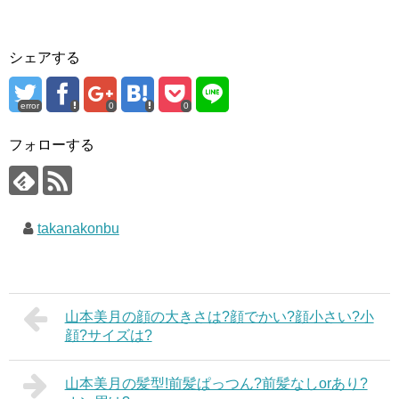
シェアする
error
0
0
フォローする
takanakonbu
山本美月の顔の大きさは?顔でかい?顔小さい?小
顔?サイズは?
山本美月の髪型!前髪ぱっつん?前髪なしorあり?