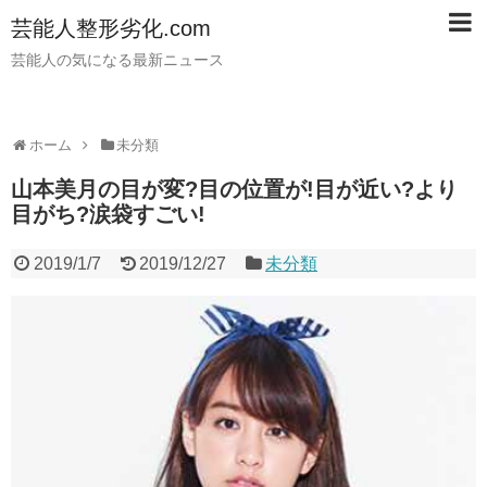
芸能人整形劣化.com
芸能人の気になる最新ニュース
ホーム
未分類
山本美月の目が変?目の位置が!目が近い?より
目がち?涙袋すごい!
2019/1/7
2019/12/27
未分類