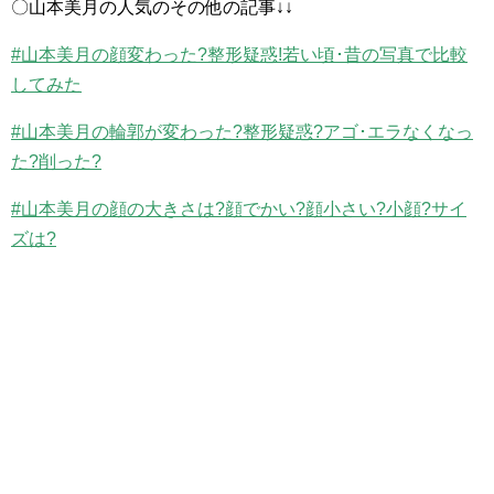
〇山本美月の人気のその他の記事↓↓
#山本美月の顔変わった?整形疑惑!若い頃･昔の写真で比較
してみた
#山本美月の輪郭が変わった?整形疑惑?アゴ･エラなくなっ
た?削った?
#山本美月の顔の大きさは?顔でかい?顔小さい?小顔?サイ
ズは?