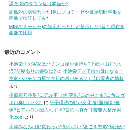
調査!娘のダウン症は本当か?
高島彩の顔変わった!鼻にプロテーゼや目頭切開整形を
画像で検証してみた
MISIA(ミーシャ)の顔変わったけど整形した?昔と現在を
画像で比較
最近のコメント
小池栄子の実家はパチンコ屋お金持ち?下総中山?下北
沢?前髪ありの髪型は?
に
小池栄子が子供の母になる？
実家がパチンコ屋で在日の噂がある？ | 芸能界裏の情報
より
指原莉乃整形?口元が不自然!変化?口の中に糸?口角口ゴ
ボ口臭い口パク!
に
平子理沙の顔が変化?顔面崩壊?画
像?ヒアルロン酸入れすぎ?昔の写真が! | 芸能人整形劣
化.com
より
峯岸みなみは顔変わった?顔小さい?あごを整形?横顔が!