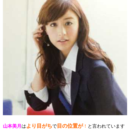
より目がち
目の位置が
山本美月
は
で
！
と言われています