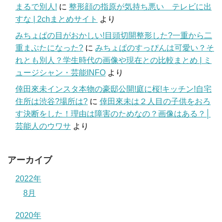
まるで別人!
に
整形顔の指原が気持ち悪い テレビに出
すな | 2chまとめサイト
より
みちょぱの目がおかしい!目頭切開整形した?一重から二
重まぶたになった?
に
みちょぱのすっぴんは可愛い？そ
れとも別人？学生時代の画像や現在との比較まとめ | ミ
ュージシャン・芸能INFO
より
倖田來未インスタ本物の豪邸公開!庭に桜!キッチン!自宅
住所は渋谷?場所は?
に
倖田來未は２人目の子供をおろ
す決断をした！理由は障害のためなの？画像はある？│
芸能人のウワサ
より
アーカイブ
2022年
8月
2020年