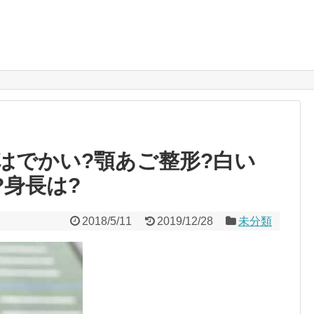
はでかい?顎あご整形?白い
?身長は?
2018/5/11
2019/12/28
未分類