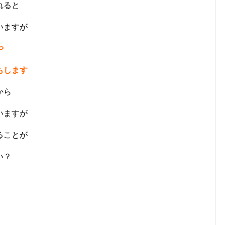
れると
いますが
や
もします
から
いますが
ることが
い？