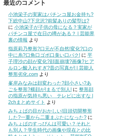
最近のコメント
小池栄子の実家はパチンコ屋お金持ち?
下総中山?下北沢?前髪ありの髪型は?
に
小池栄子が子供の母になる？実家が
パチンコ屋で在日の噂がある？ | 芸能界
裏の情報
より
指原莉乃整形?口元が不自然!変化?口の
中に糸?口角口ゴボ口臭い口パク!
に
平
子理沙の顔が変化?顔面崩壊?画像?ヒア
ルロン酸入れすぎ?昔の写真が! | 芸能人
整形劣化.com
より
峯岸みなみは顔変わった?顔小さい?あ
ごを整形?横顔が!まるで別人!
に
整形顔
の指原が気持ち悪い テレビに出すな |
2chまとめサイト
より
みちょぱの目がおかしい!目頭切開整形
した?一重から二重まぶたになった?
に
みちょぱのすっぴんは可愛い？それと
も別人？学生時代の画像や現在との比