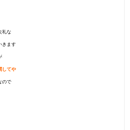
失礼な
いきます
が
関してや
なので