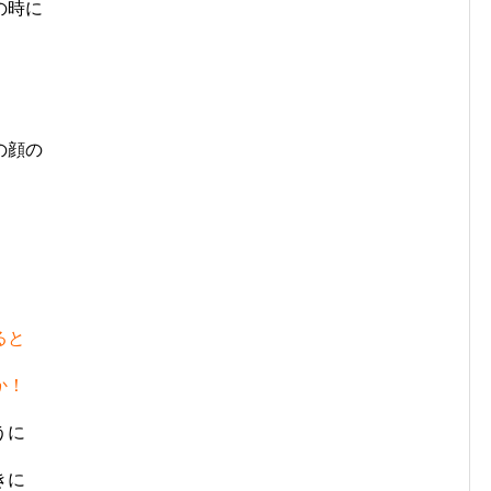
の時に
の顔の
ると
か！
うに
きに