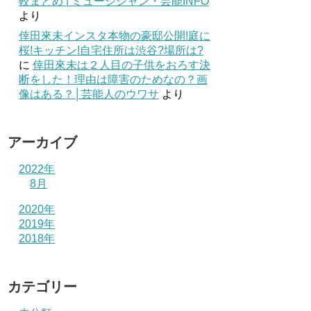
較まとめ | ミュージシャン・芸能INFO
より
倖田來未インスタ本物の豪邸公開!庭に
桜!キッチン!自宅住所は渋谷?場所は?
に
倖田來未は２人目の子供をおろす決
断をした！理由は障害のためなの？画
像はある？│芸能人のウワサ
より
アーカイブ
2022年
8月
2020年
2019年
2018年
カテゴリー