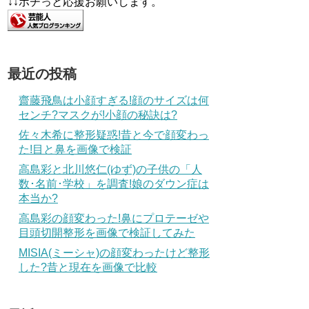
↓↓ポチっと応援お願いします。
最近の投稿
齋藤飛鳥は小顔すぎる!顔のサイズは何
センチ?マスクが!小顔の秘訣は?
佐々木希に整形疑惑!昔と今で顔変わっ
た!目と鼻を画像で検証
高島彩と北川悠仁(ゆず)の子供の「人
数･名前･学校」を調査!娘のダウン症は
本当か?
高島彩の顔変わった!鼻にプロテーゼや
目頭切開整形を画像で検証してみた
MISIA(ミーシャ)の顔変わったけど整形
した?昔と現在を画像で比較