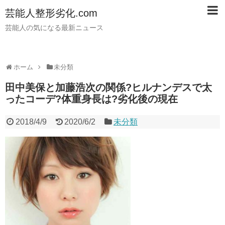
芸能人整形劣化.com
芸能人の気になる最新ニュース
ホーム
未分類
田中美保と加藤浩次の関係?ヒルナンデスで太
ったコーデ?体重身長は?劣化後の現在
2018/4/9
2020/6/2
未分類