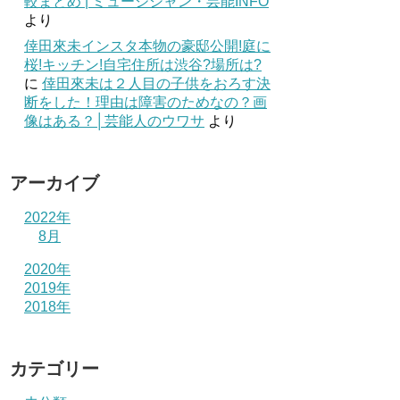
較まとめ | ミュージシャン・芸能INFO
より
倖田來未インスタ本物の豪邸公開!庭に
桜!キッチン!自宅住所は渋谷?場所は?
に
倖田來未は２人目の子供をおろす決
断をした！理由は障害のためなの？画
像はある？│芸能人のウワサ
より
アーカイブ
2022年
8月
2020年
2019年
2018年
カテゴリー