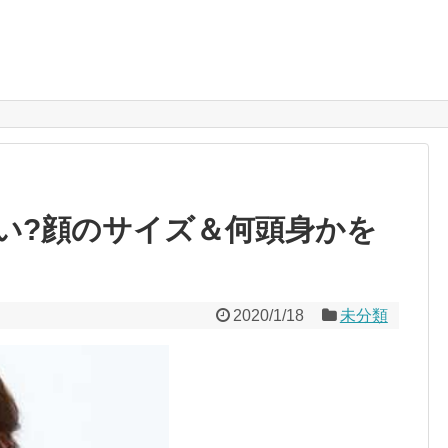
い?顔のサイズ＆何頭身かを
2020/1/18
未分類