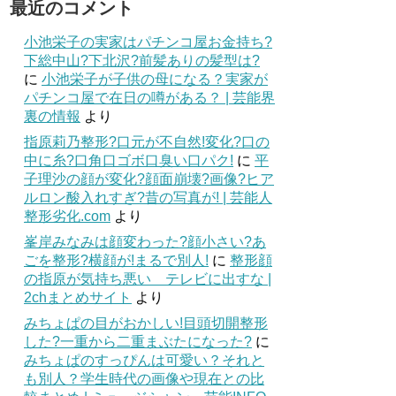
最近のコメント
小池栄子の実家はパチンコ屋お金持ち?
下総中山?下北沢?前髪ありの髪型は?
に
小池栄子が子供の母になる？実家が
パチンコ屋で在日の噂がある？ | 芸能界
裏の情報
より
指原莉乃整形?口元が不自然!変化?口の
中に糸?口角口ゴボ口臭い口パク!
に
平
子理沙の顔が変化?顔面崩壊?画像?ヒア
ルロン酸入れすぎ?昔の写真が! | 芸能人
整形劣化.com
より
峯岸みなみは顔変わった?顔小さい?あ
ごを整形?横顔が!まるで別人!
に
整形顔
の指原が気持ち悪い テレビに出すな |
2chまとめサイト
より
みちょぱの目がおかしい!目頭切開整形
した?一重から二重まぶたになった?
に
みちょぱのすっぴんは可愛い？それと
も別人？学生時代の画像や現在との比