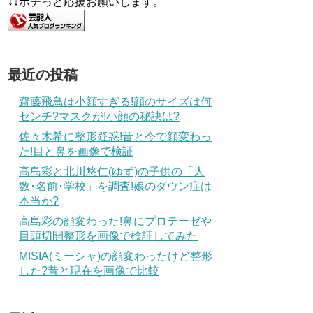
↓↓ポチっと応援お願いします。
最近の投稿
齋藤飛鳥は小顔すぎる!顔のサイズは何
センチ?マスクが!小顔の秘訣は?
佐々木希に整形疑惑!昔と今で顔変わっ
た!目と鼻を画像で検証
高島彩と北川悠仁(ゆず)の子供の「人
数･名前･学校」を調査!娘のダウン症は
本当か?
高島彩の顔変わった!鼻にプロテーゼや
目頭切開整形を画像で検証してみた
MISIA(ミーシャ)の顔変わったけど整形
した?昔と現在を画像で比較