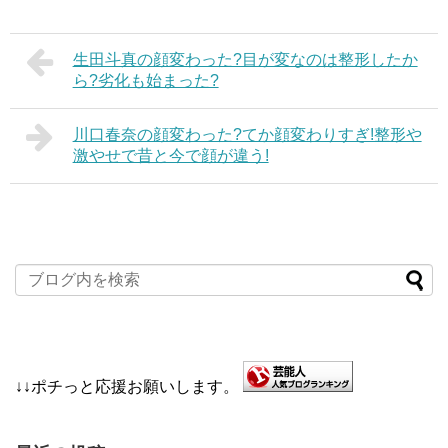
生田斗真の顔変わった?目が変なのは整形したか
ら?劣化も始まった?
川口春奈の顔変わった?てか顔変わりすぎ!整形や
激やせで昔と今で顔が違う!
↓↓ポチっと応援お願いします。