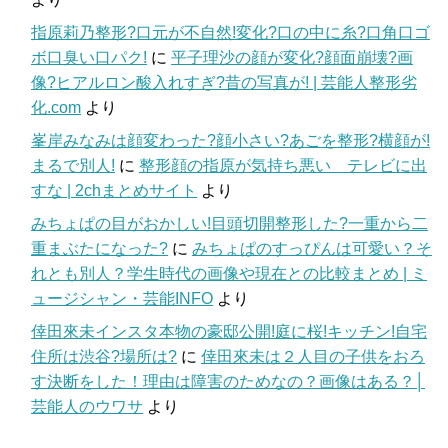
指原莉乃整形?口元が不自然!変化?口の中に糸?口角口ゴ
ボ口臭い口パク!
に
平子理沙の顔が変化?顔面崩壊?画
像?ヒアルロン酸入れすぎ?昔の写真が! | 芸能人整形劣
化.com
より
峯岸みなみは顔変わった?顔小さい?あごを整形?横顔が!
まるで別人!
に
整形顔の指原が気持ち悪い テレビに出
すな | 2chまとめサイト
より
みちょぱの目がおかしい!目頭切開整形した?一重から二
重まぶたになった?
に
みちょぱのすっぴんは可愛い？そ
れとも別人？学生時代の画像や現在との比較まとめ | ミ
ュージシャン・芸能INFO
より
倖田來未インスタ本物の豪邸公開!庭に桜!キッチン!自宅
住所は渋谷?場所は?
に
倖田來未は２人目の子供をおろ
す決断をした！理由は障害のためなの？画像はある？│
芸能人のウワサ
より