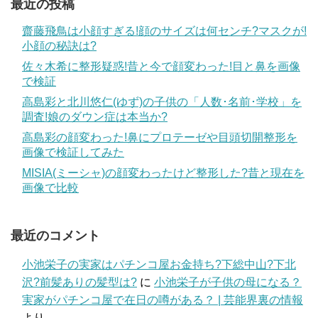
最近の投稿
齋藤飛鳥は小顔すぎる!顔のサイズは何センチ?マスクが!
小顔の秘訣は?
佐々木希に整形疑惑!昔と今で顔変わった!目と鼻を画像
で検証
高島彩と北川悠仁(ゆず)の子供の「人数･名前･学校」を
調査!娘のダウン症は本当か?
高島彩の顔変わった!鼻にプロテーゼや目頭切開整形を
画像で検証してみた
MISIA(ミーシャ)の顔変わったけど整形した?昔と現在を
画像で比較
最近のコメント
小池栄子の実家はパチンコ屋お金持ち?下総中山?下北
沢?前髪ありの髪型は?
に
小池栄子が子供の母になる？
実家がパチンコ屋で在日の噂がある？ | 芸能界裏の情報
より