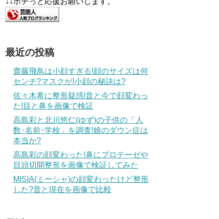
↓↓ポチっと応援お願いします。
最近の投稿
齋藤飛鳥は小顔すぎる!顔のサイズは何
センチ?マスクが!小顔の秘訣は?
佐々木希に整形疑惑!昔と今で顔変わっ
た!目と鼻を画像で検証
高島彩と北川悠仁(ゆず)の子供の「人
数･名前･学校」を調査!娘のダウン症は
本当か?
高島彩の顔変わった!鼻にプロテーゼや
目頭切開整形を画像で検証してみた
MISIA(ミーシャ)の顔変わったけど整形
した?昔と現在を画像で比較