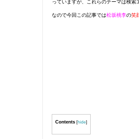
っていますが、これらのテーマは検索
なので今回この記事では
松坂桃李
の
笑
Contents
[
hide
]