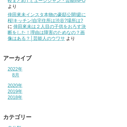
較まとめ | ミュージシャン・芸能INFO
より
倖田來未インスタ本物の豪邸公開!庭に
桜!キッチン!自宅住所は渋谷?場所は?
に
倖田來未は２人目の子供をおろす決
断をした！理由は障害のためなの？画
像はある？│芸能人のウワサ
より
アーカイブ
2022年
8月
2020年
2019年
2018年
カテゴリー