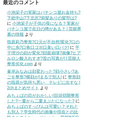
最近のコメント
小池栄子の実家はパチンコ屋お金持ち?
下総中山?下北沢?前髪ありの髪型は?
に
小池栄子が子供の母になる？実家が
パチンコ屋で在日の噂がある？ | 芸能界
裏の情報
より
指原莉乃整形?口元が不自然!変化?口の
中に糸?口角口ゴボ口臭い口パク!
に
平
子理沙の顔が変化?顔面崩壊?画像?ヒア
ルロン酸入れすぎ?昔の写真が! | 芸能人
整形劣化.com
より
峯岸みなみは顔変わった?顔小さい?あ
ごを整形?横顔が!まるで別人!
に
整形顔
の指原が気持ち悪い テレビに出すな |
2chまとめサイト
より
みちょぱの目がおかしい!目頭切開整形
した?一重から二重まぶたになった?
に
みちょぱのすっぴんは可愛い？それと
も別人？学生時代の画像や現在との比