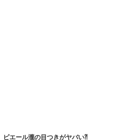
ピエール瀧の目つきがヤバい⁈