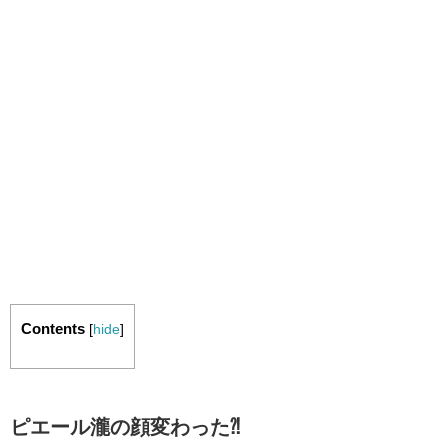
Contents
[
hide
]
ピエール瀧の顔変わった⁈