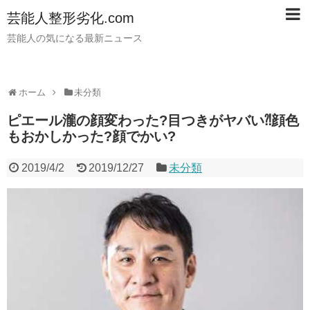
芸能人整形劣化.com
芸能人の気になる最新ニュース
ホーム
未分類
ピエール瀧の顔変わった?目つきがヤバい⁈顔色
もおかしかった?顔でかい?
2019/4/2
2019/12/27
未分類