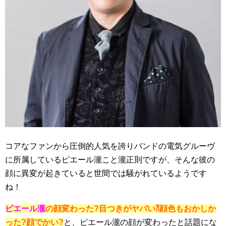
コアなファンから圧倒的人気を誇りバンドの電気グルーヴ
に所属しているピエール瀧こと瀧正則ですが、そんな彼の
顔に異変が起きていると世間では騒がれているようです
ね！
ピエール瀧
の顔変わった?目つきがヤバい⁈顔色もおかしか
った?顔でかい?
と、ピエール瀧の顔が変わったと話題にな