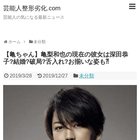
芸能人整形劣化.com
芸能人の気になる最新ニュース
ホーム
未分類
【亀ちゃん】亀梨和也の現在の彼女は深田恭
子?結婚?破局?舌入れ?お揃いな姿も⁈
2019/3/28
2019/12/27
未分類