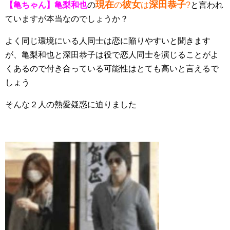
現在
彼女
深田恭子
【亀ちゃん】亀梨和也
の
の
は
?
と言われ
ていますが本当なのでしょうか？
よく同じ環境にいる人同士は恋に陥りやすいと聞きます
が、亀梨和也と深田恭子は役で恋人同士を演じることがよ
くあるので付き合っている可能性はとても高いと言えるで
しょう
そんな２人の熱愛疑惑に迫りました