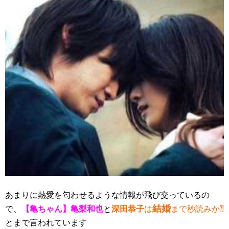
あまりに熱愛を匂わせるような情報が飛び交っているの
結婚
で、
【亀ちゃん】亀梨和也
と
深田恭子
は
まで秒読みか⁈
とまで言われています