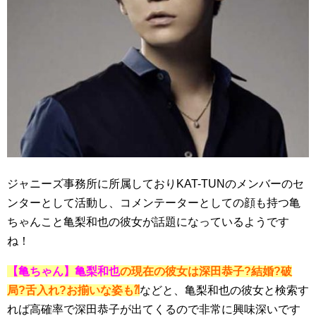
ジャニーズ事務所に所属しておりKAT-TUNのメンバーのセ
ンターとして活動し、コメンテーターとしての顔も持つ亀
ちゃんこと亀梨和也の彼女が話題になっているようです
ね！
【亀ちゃん】亀梨和也
の現在の彼女は深田恭子?結婚?破
局?舌入れ?お揃いな姿も⁈
などと、亀梨和也の彼女と検索す
れば高確率で深田恭子が出てくるので非常に興味深いです