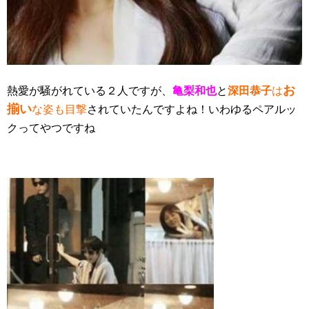
お
熱愛が騒がれている２人ですが、
亀梨和也
と
深田恭子
は
揃い
な姿も目撃
されていたんですよね！いわゆるペアルッ
クってやつですね