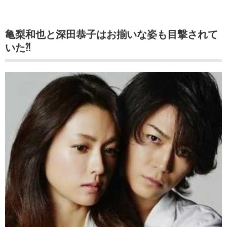
亀梨和也と深田恭子はお揃いな姿も目撃されて
いた⁈