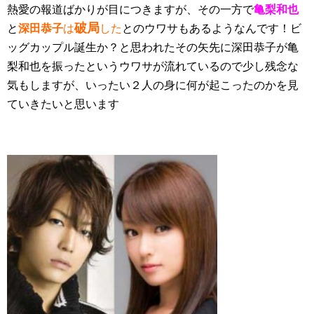
熱愛の報道ばかりが目につきますが、その一方で
亀梨和也
破局
と
深田恭子
は
した
とのウワサもあるようなんです！ビ
ッグカップル誕生か？と思われたその矢先に深田恭子が亀
梨和也を振ったというウワサが流れているので少し残念な
気もしますが、いったい２人の身に何が起こったのかを見
ていきたいと思います