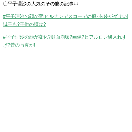
〇平子理沙の人気のその他の記事↓↓
#平子理沙の顔が変!ヒルナンデスコーデの服･衣装がダサい!
誠子も?子供の頃は?
#平子理沙の顔が変化?顔面崩壊?画像?ヒアルロン酸入れす
ぎ?昔の写真が!