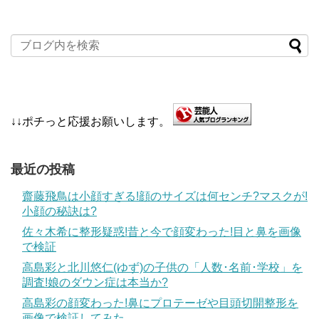
↓↓ポチっと応援お願いします。
最近の投稿
齋藤飛鳥は小顔すぎる!顔のサイズは何センチ?マスクが!
小顔の秘訣は?
佐々木希に整形疑惑!昔と今で顔変わった!目と鼻を画像
で検証
高島彩と北川悠仁(ゆず)の子供の「人数･名前･学校」を
調査!娘のダウン症は本当か?
高島彩の顔変わった!鼻にプロテーゼや目頭切開整形を
画像で検証してみた