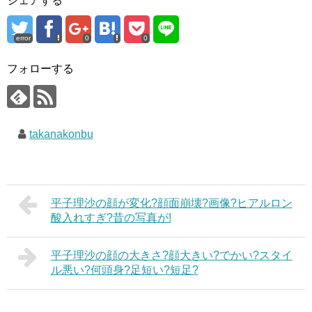
シェアする
error
0
0
フォローする
takanakonbu
平子理沙の顔が変化?顔面崩壊?画像?ヒアルロン
酸入れすぎ?昔の写真が!
平子理沙の顔の大きさ?顔大きい?でかい?スタイ
ル悪い?何頭身?足短い?短足?