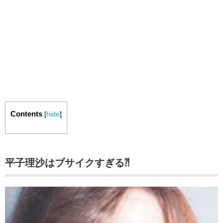
Contents
[
hide
]
平子理沙はブサイクすぎる⁈