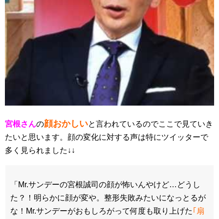
顔おかしい
宮根さん
の
と言われているのでここで見ていき
たいと思います。顔の変化に対する声は特にツイッターで
多く見られました↓↓
「Mr.サンデーの宮根誠司の顔が怖いんやけど…どうし
た？！明らかに顔が変や。整形失敗みたいになっとるが
な！Mr.サンデーがおもしろがって何度も取り上げた
｢扇