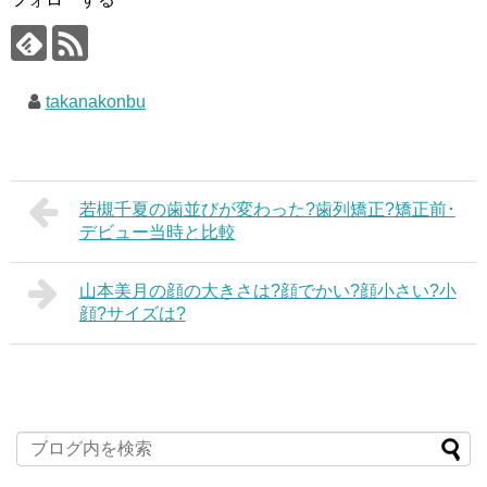
takanakonbu
若槻千夏の歯並びが変わった?歯列矯正?矯正前･
デビュー当時と比較
山本美月の顔の大きさは?顔でかい?顔小さい?小
顔?サイズは?