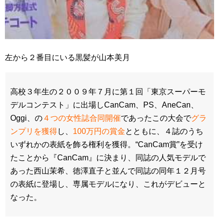
左から２番目にいる黒髪が山本美月
高校３年生の２００９年７月に第１回「東京スーパーモ
デルコンテスト」に出場しCanCam、PS、AneCan、
Oggi、の
４つの女性誌合同開催
であったこの大会で
グラ
ンプリを獲得
し、
100万円の賞金
とともに、４誌のうち
いずれかの表紙を飾る権利を獲得。“CanCam賞”を受け
たことから『CanCam』に決まり、同誌の人気モデルで
あった西山茉希、徳澤直子と並んで同誌の同年１２月号
の表紙に登場し、専属モデルになり、これがデビューと
なった。