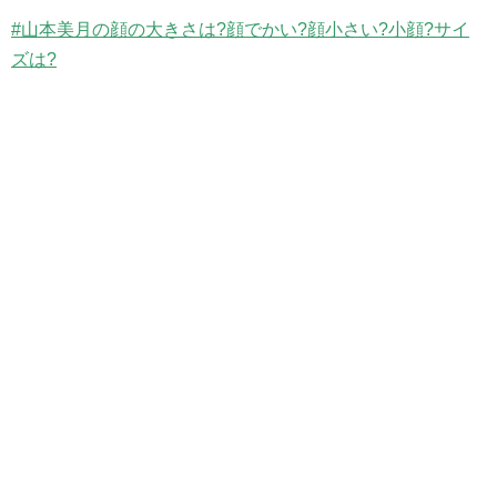
#山本美月の顔の大きさは?顔でかい?顔小さい?小顔?サイ
ズは?