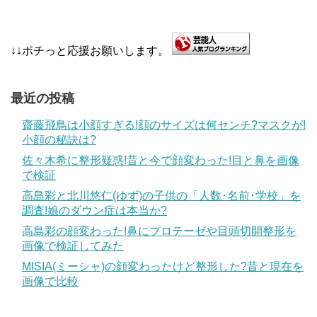
↓↓ポチっと応援お願いします。
最近の投稿
齋藤飛鳥は小顔すぎる!顔のサイズは何センチ?マスクが!
小顔の秘訣は?
佐々木希に整形疑惑!昔と今で顔変わった!目と鼻を画像
で検証
高島彩と北川悠仁(ゆず)の子供の「人数･名前･学校」を
調査!娘のダウン症は本当か?
高島彩の顔変わった!鼻にプロテーゼや目頭切開整形を
画像で検証してみた
MISIA(ミーシャ)の顔変わったけど整形した?昔と現在を
画像で比較