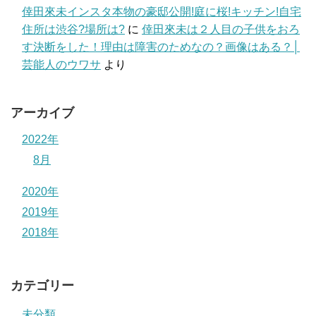
倖田來未インスタ本物の豪邸公開!庭に桜!キッチン!自宅
住所は渋谷?場所は?
に
倖田來未は２人目の子供をおろ
す決断をした！理由は障害のためなの？画像はある？│
芸能人のウワサ
より
アーカイブ
2022年
8月
2020年
2019年
2018年
カテゴリー
未分類