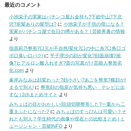
最近のコメント
小池栄子の実家はパチンコ屋お金持ち?下総中山?下北
沢?前髪ありの髪型は?
に
小池栄子が子供の母になる？
実家がパチンコ屋で在日の噂がある？ | 芸能界裏の情報
より
指原莉乃整形?口元が不自然!変化?口の中に糸?口角口ゴ
ボ口臭い口パク!
に
平子理沙の顔が変化?顔面崩壊?画
像?ヒアルロン酸入れすぎ?昔の写真が! | 芸能人整形劣
化.com
より
峯岸みなみは顔変わった?顔小さい?あごを整形?横顔が!
まるで別人!
に
整形顔の指原が気持ち悪い テレビに出
すな | 2chまとめサイト
より
みちょぱの目がおかしい!目頭切開整形した?一重から二
重まぶたになった?
に
みちょぱのすっぴんは可愛い？そ
れとも別人？学生時代の画像や現在との比較まとめ | ミ
ュージシャン・芸能INFO
より