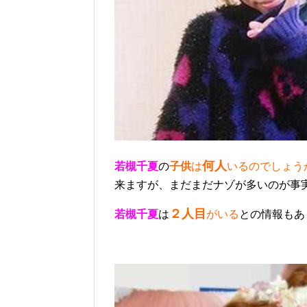
何人
若槻千夏
の
子供
は
いるのでしょう
来ますが、まだまだナゾが多いのが事
２人目
若槻千夏
は
がいる
との情報もあ