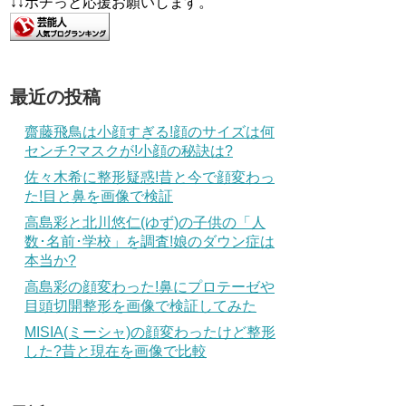
↓↓ポチっと応援お願いします。
最近の投稿
齋藤飛鳥は小顔すぎる!顔のサイズは何
センチ?マスクが!小顔の秘訣は?
佐々木希に整形疑惑!昔と今で顔変わっ
た!目と鼻を画像で検証
高島彩と北川悠仁(ゆず)の子供の「人
数･名前･学校」を調査!娘のダウン症は
本当か?
高島彩の顔変わった!鼻にプロテーゼや
目頭切開整形を画像で検証してみた
MISIA(ミーシャ)の顔変わったけど整形
した?昔と現在を画像で比較