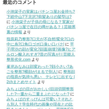
最近のコメント
小池栄子の実家はパチンコ屋お金持ち?
下総中山?下北沢?前髪ありの髪型は?
に
小池栄子が子供の母になる？実家が
パチンコ屋で在日の噂がある？ | 芸能界
裏の情報
より
指原莉乃整形?口元が不自然!変化?口の
中に糸?口角口ゴボ口臭い口パク!
に
平
子理沙の顔が変化?顔面崩壊?画像?ヒア
ルロン酸入れすぎ?昔の写真が! | 芸能人
整形劣化.com
より
峯岸みなみは顔変わった?顔小さい?あ
ごを整形?横顔が!まるで別人!
に
整形顔
の指原が気持ち悪い テレビに出すな |
2chまとめサイト
より
みちょぱの目がおかしい!目頭切開整形
した?一重から二重まぶたになった?
に
みちょぱのすっぴんは可愛い？それと
も別人？学生時代の画像や現在との比