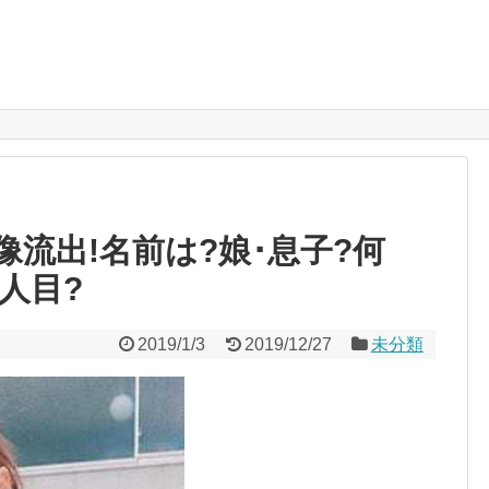
流出!名前は?娘･息子?何
人目?
2019/1/3
2019/12/27
未分類