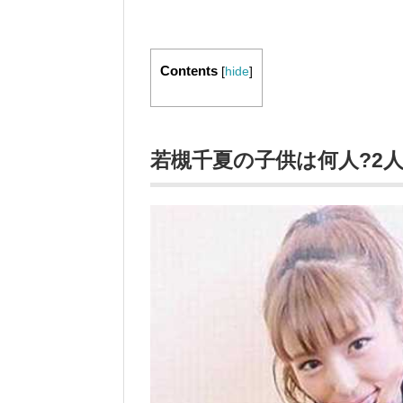
Contents
[
hide
]
若槻千夏の子供は何人?2