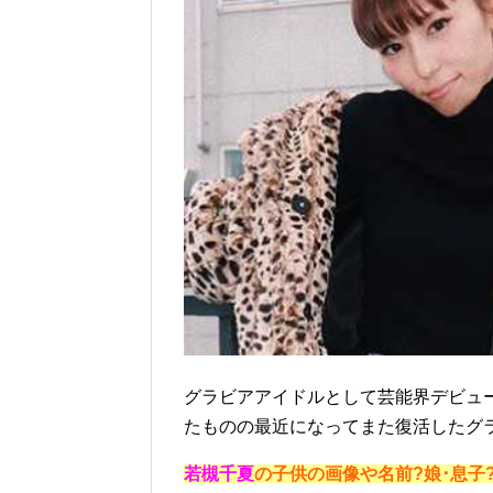
グラビアアイドルとして芸能界デビュ
たものの最近になってまた復活したグ
若槻千夏
の子供の画像や名前?娘･息子?