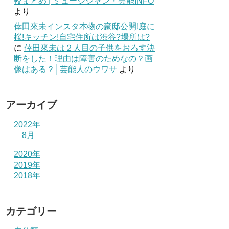
較まとめ | ミュージシャン・芸能INFO
より
倖田來未インスタ本物の豪邸公開!庭に
桜!キッチン!自宅住所は渋谷?場所は?
に
倖田來未は２人目の子供をおろす決
断をした！理由は障害のためなの？画
像はある？│芸能人のウワサ
より
アーカイブ
2022年
8月
2020年
2019年
2018年
カテゴリー