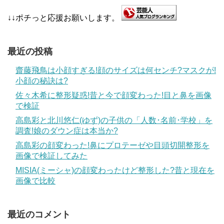
↓↓ポチっと応援お願いします。
最近の投稿
齋藤飛鳥は小顔すぎる!顔のサイズは何センチ?マスクが!
小顔の秘訣は?
佐々木希に整形疑惑!昔と今で顔変わった!目と鼻を画像
で検証
高島彩と北川悠仁(ゆず)の子供の「人数･名前･学校」を
調査!娘のダウン症は本当か?
高島彩の顔変わった!鼻にプロテーゼや目頭切開整形を
画像で検証してみた
MISIA(ミーシャ)の顔変わったけど整形した?昔と現在を
画像で比較
最近のコメント