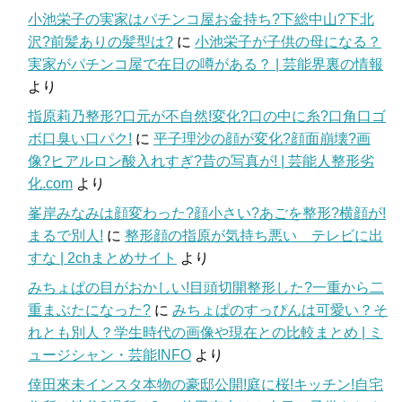
小池栄子の実家はパチンコ屋お金持ち?下総中山?下北
沢?前髪ありの髪型は?
に
小池栄子が子供の母になる？
実家がパチンコ屋で在日の噂がある？ | 芸能界裏の情報
より
指原莉乃整形?口元が不自然!変化?口の中に糸?口角口ゴ
ボ口臭い口パク!
に
平子理沙の顔が変化?顔面崩壊?画
像?ヒアルロン酸入れすぎ?昔の写真が! | 芸能人整形劣
化.com
より
峯岸みなみは顔変わった?顔小さい?あごを整形?横顔が!
まるで別人!
に
整形顔の指原が気持ち悪い テレビに出
すな | 2chまとめサイト
より
みちょぱの目がおかしい!目頭切開整形した?一重から二
重まぶたになった?
に
みちょぱのすっぴんは可愛い？そ
れとも別人？学生時代の画像や現在との比較まとめ | ミ
ュージシャン・芸能INFO
より
倖田來未インスタ本物の豪邸公開!庭に桜!キッチン!自宅