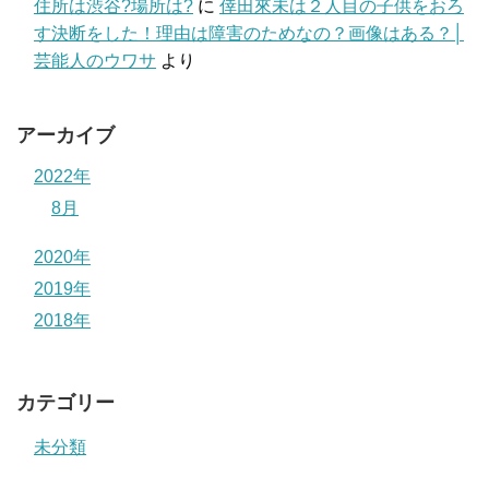
住所は渋谷?場所は?
に
倖田來未は２人目の子供をおろ
す決断をした！理由は障害のためなの？画像はある？│
芸能人のウワサ
より
アーカイブ
2022年
8月
2020年
2019年
2018年
カテゴリー
未分類