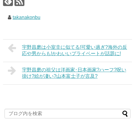
takanakonbu
宇野昌磨は小室圭に似てる!可愛い過ぎ?海外の反
応や男からも!かわいいプライベートが話題に!
宇野昌磨の祖父は洋画家･日本画家?ハーフ?呪い
掛け?絵が凄い?山本富士子が言及?