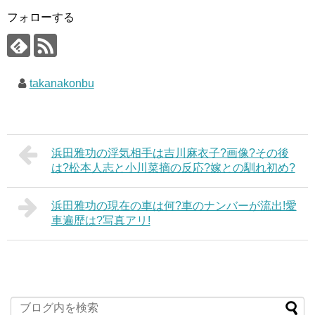
フォローする
takanakonbu
浜田雅功の浮気相手は吉川麻衣子?画像?その後
は?松本人志と小川菜摘の反応?嫁との馴れ初め?
浜田雅功の現在の車は何?車のナンバーが流出!愛
車遍歴は?写真アリ!