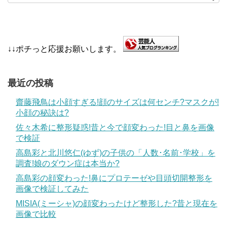
↓↓ポチっと応援お願いします。
最近の投稿
齋藤飛鳥は小顔すぎる!顔のサイズは何センチ?マスクが!
小顔の秘訣は?
佐々木希に整形疑惑!昔と今で顔変わった!目と鼻を画像
で検証
高島彩と北川悠仁(ゆず)の子供の「人数･名前･学校」を
調査!娘のダウン症は本当か?
高島彩の顔変わった!鼻にプロテーゼや目頭切開整形を
画像で検証してみた
MISIA(ミーシャ)の顔変わったけど整形した?昔と現在を
画像で比較