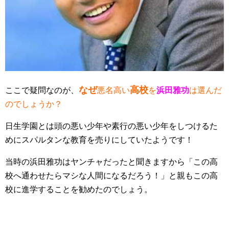
なぜ
高校
ここで疑問なのが、
悪名高い
を
浜田雅功
は選んだ
のでしょうか？
日生学園とは頭の悪い少年や素行の悪い少年をしつけるた
めにスパルタンな教育を売りにしていたようです！
当時の浜田雅功はヤンチャだったと聞きますから「この高
校へ通わせたらマシな人間になるだろう！」と親もこの高
校に進学することを勧めたのでしょう。