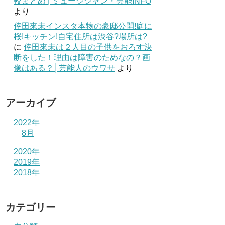
較まとめ | ミュージシャン・芸能INFO
より
倖田來未インスタ本物の豪邸公開!庭に
桜!キッチン!自宅住所は渋谷?場所は?
に
倖田來未は２人目の子供をおろす決
断をした！理由は障害のためなの？画
像はある？│芸能人のウワサ
より
アーカイブ
2022年
8月
2020年
2019年
2018年
カテゴリー