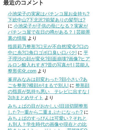
最近のコメント
小池栄子の実家はパチンコ屋お金持ち?
下総中山?下北沢?前髪ありの髪型は?
に
小池栄子が子供の母になる？実家が
パチンコ屋で在日の噂がある？ | 芸能界
裏の情報
より
指原莉乃整形?口元が不自然!変化?口の
中に糸?口角口ゴボ口臭い口パク!
に
平
子理沙の顔が変化?顔面崩壊?画像?ヒア
ルロン酸入れすぎ?昔の写真が! | 芸能人
整形劣化.com
より
峯岸みなみは顔変わった?顔小さい?あ
ごを整形?横顔が!まるで別人!
に
整形顔
の指原が気持ち悪い テレビに出すな |
2chまとめサイト
より
みちょぱの目がおかしい!目頭切開整形
した?一重から二重まぶたになった?
に
みちょぱのすっぴんは可愛い？それと
も別人？学生時代の画像や現在との比