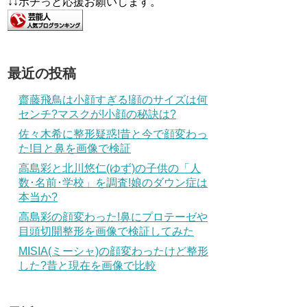
↓↓ポチっと応援お願いします。
最近の投稿
齋藤飛鳥は小顔すぎる!顔のサイズは何
センチ?マスクが!小顔の秘訣は?
佐々木希に整形疑惑!昔と今で顔変わっ
た!目と鼻を画像で検証
高島彩と北川悠仁(ゆず)の子供の「人
数･名前･学校」を調査!娘のダウン症は
本当か?
高島彩の顔変わった!鼻にプロテーゼや
目頭切開整形を画像で検証してみた
MISIA(ミーシャ)の顔変わったけど整形
した?昔と現在を画像で比較