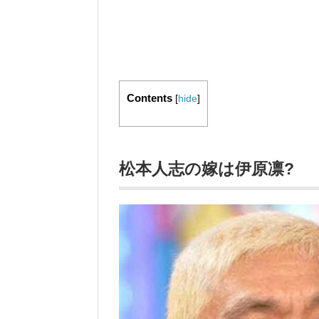
Contents
[
hide
]
松本人志の嫁は伊原凛?