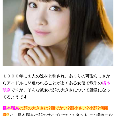
１０００年に１人の逸材と称され、あまりの可愛らしさか
らアイドルに間違われることがよくある女優で歌手の
橋本
環奈
ですが、そんな彼女の顔の大きさについて話題になっ
てるようです
橋本環奈
の顔の大きさは?顔でかい?顔小さい?小顔?何頭
身?
と、橋本環奈の顔のサイズについてネット上で議論にな