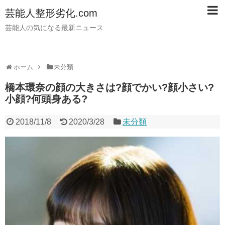
芸能人整形劣化.com
芸能人の気になる最新ニュース
ホーム
未分類
橋本環奈の顔の大きさは?顔でかい?顔小さい?
小顔?何頭身ある?
2018/11/8
2020/3/28
未分類