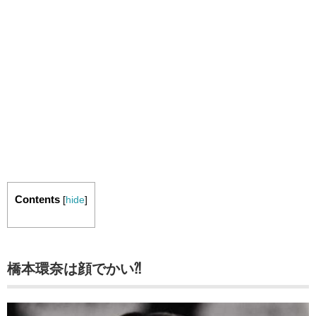
Contents
[
hide
]
橋本環奈は顔でかい⁈