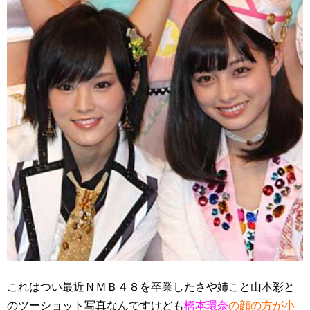
これはつい最近ＮＭＢ４８を卒業したさや姉こと山本彩と
のツーショット写真なんですけども
橋本環奈
の顔の方が小