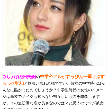
中学卒アル
すっぴん一重
ぶす
みちょぱ(池田美優)
の
が
で
!
別人
もはや
!
と物凄い言われ様ですが、彼女の中学時代はそ
んなに酷かったのでしょうか？中学生時代の女性のイメー
ジは黒髪でメイクも知らない初々しいものを想像します
が、その無防備な姿が良さなのでは？と思うのですが彼女