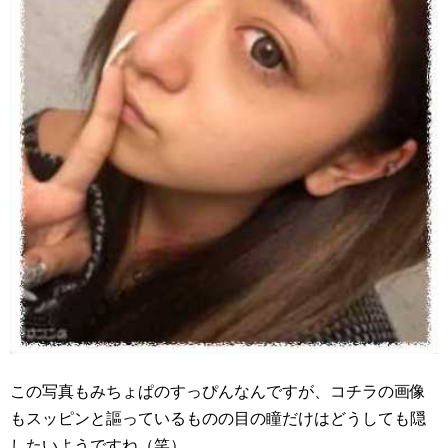
この写真もみちょぱのすっぴんなんですが、コチラの画像
もスッピンと謳っているものの目の瞳だけはどうしても隠
したいようですね（笑）