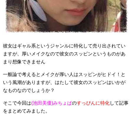
彼女はギャル系というジャンルに特化して売り出されてい
ますが、厚いメイクなので彼女のスッピンというものがあ
まり想像できません
一般論で考えるとメイクが厚い人はスッピンがヒドイ！と
いう風潮がありますが、はたして彼女のスッピンはいかが
なものなのでしょうか？
そこで今回は
(池田美優)みちょぱ
の
すっぴんに特化
して記事
をまとめてみました。