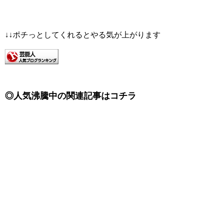
↓↓ポチっとしてくれるとやる気が上がります
◎人気沸騰中の関連記事はコチラ