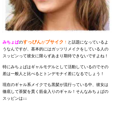
すっぴん
ブサイク
みちょぱ
の
が
！
と話題になっているよ
うなんですが、基本的にはガッツリメイクをしている人の
スッピンって彼女に限らずあまり期待できないですよね！
特にみちょぱはギャルモデルとして活動しているのでその
差は一般人と比べるとトンデモナイ差になるでしょう！
現在のギャル系メイクでも黒髪が流行っている中、彼女は
徹底して茶髪を貫く筋金入りのギャル！そんなみちょぱの
スッピンは↓↓