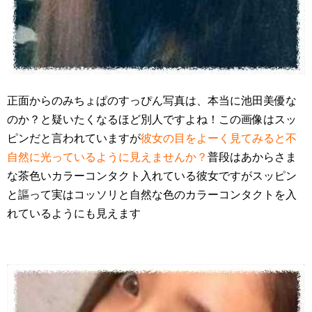
正面からのみちょぱのすっぴん写真は、本当に池田美優な
のか？と疑いたくなるほど別人ですよね！この画像はスッ
ピンだと言われていますが
彼女の目をよーく見てみると不
自然に光っているように見えませんか？
普段はあからさま
な茶色いカラーコンタクト入れている彼女ですがスッピン
と謳って実はコッソリと自然な色のカラーコンタクトを入
れているようにも見えます