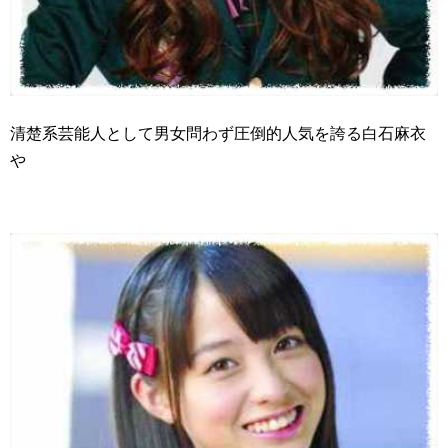
清楚系芸能人として男女問わず圧倒的人気を誇る白石麻衣
や