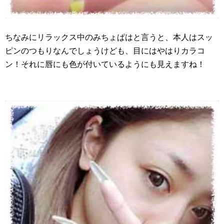
ちなみにリラックス中のみちょぱはと言うと、本人はスッ
ピンのつもりなんでしょうけども、目にはやはりカラコ
ン！それに唇にも色が付いているようにも見えますね！