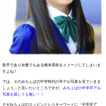
歌手であり女優でもある橋本環奈をイメージしてしまいま
すよね！
では、そのみちょぱの中学時代の卒アル写真を見ていきま
しょう…と言いたいところですが、
みちょぱの中学卒アル
写真を探しても無い！！
ナゼみちょぱのスッピンというキーワードに「中学卒ア