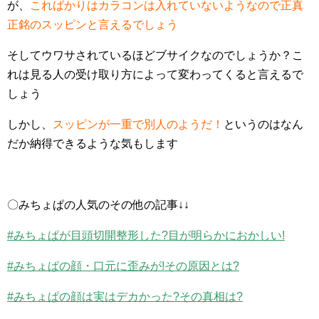
が、
こればかりはカラコンは入れていないようなので正真
正銘のスッピンと言えるでしょう
そしてウワサされているほどブサイクなのでしょうか？こ
れは見る人の受け取り方によって変わってくると言えるで
しょう
しかし、
スッピンが一重で別人のようだ！
というのはなん
だか納得できるような気もします
〇みちょぱの人気のその他の記事↓↓
#みちょぱが目頭切開整形した?目が明らかにおかしい!
#みちょぱの顔・口元に歪みが!その原因とは?
#みちょぱの顔は実はデカかった?その真相は?