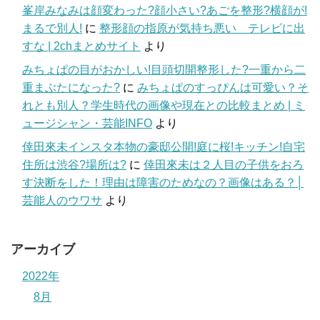
峯岸みなみは顔変わった?顔小さい?あごを整形?横顔が!
まるで別人!
に
整形顔の指原が気持ち悪い テレビに出
すな | 2chまとめサイト
より
みちょぱの目がおかしい!目頭切開整形した?一重から二
重まぶたになった?
に
みちょぱのすっぴんは可愛い？そ
れとも別人？学生時代の画像や現在との比較まとめ | ミ
ュージシャン・芸能INFO
より
倖田來未インスタ本物の豪邸公開!庭に桜!キッチン!自宅
住所は渋谷?場所は?
に
倖田來未は２人目の子供をおろ
す決断をした！理由は障害のためなの？画像はある？│
芸能人のウワサ
より
アーカイブ
2022年
8月