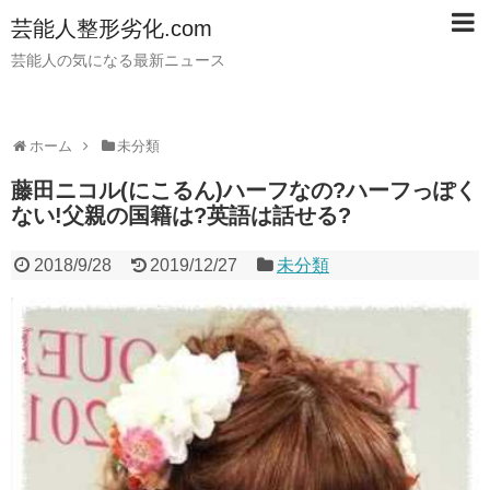
芸能人整形劣化.com
芸能人の気になる最新ニュース
ホーム
未分類
藤田ニコル(にこるん)ハーフなの?ハーフっぽく
ない!父親の国籍は?英語は話せる?
2018/9/28
2019/12/27
未分類