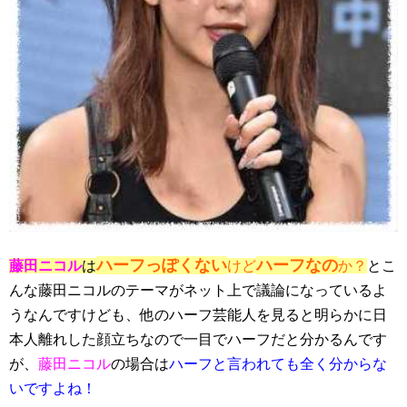
ハーフっぽくない
ハーフなの
藤田ニコル
は
けど
か？
とこ
んな藤田ニコルのテーマがネット上で議論になっているよ
うなんですけども、他のハーフ芸能人を見ると明らかに日
本人離れした顔立ちなので一目でハーフだと分かるんです
が、
藤田ニコル
の場合は
ハーフと言われても全く分からな
いですよね！