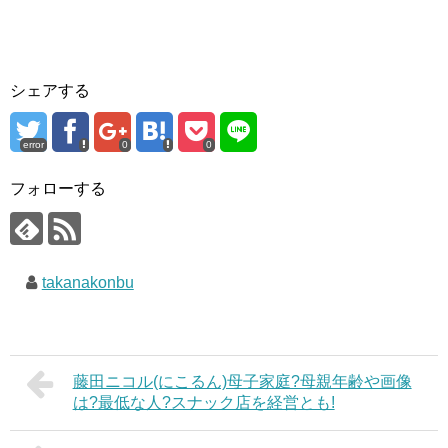
シェアする
error
0
0
フォローする
takanakonbu
藤田ニコル(にこるん)母子家庭?母親年齢や画像
は?最低な人?スナック店を経営とも!