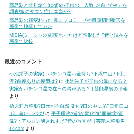
高島彩と北川悠仁(ゆず)の子供の「人数･名前･学校」を
調査!娘のダウン症は本当か?
高島彩の顔変わった!鼻にプロテーゼや目頭切開整形を
画像で検証してみた
MISIA(ミーシャ)の顔変わったけど整形した?昔と現在を
画像で比較
最近のコメント
小池栄子の実家はパチンコ屋お金持ち?下総中山?下北
沢?前髪ありの髪型は?
に
小池栄子が子供の母になる？
実家がパチンコ屋で在日の噂がある？ | 芸能界裏の情報
より
指原莉乃整形?口元が不自然!変化?口の中に糸?口角口ゴ
ボ口臭い口パク!
に
平子理沙の顔が変化?顔面崩壊?画
像?ヒアルロン酸入れすぎ?昔の写真が! | 芸能人整形劣
化.com
より