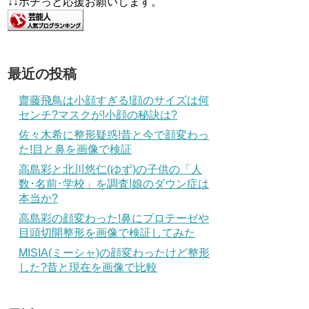
↓↓ポチっと応援お願いします。
最近の投稿
齋藤飛鳥は小顔すぎる!顔のサイズは何
センチ?マスクが!小顔の秘訣は?
佐々木希に整形疑惑!昔と今で顔変わっ
た!目と鼻を画像で検証
高島彩と北川悠仁(ゆず)の子供の「人
数･名前･学校」を調査!娘のダウン症は
本当か?
高島彩の顔変わった!鼻にプロテーゼや
目頭切開整形を画像で検証してみた
MISIA(ミーシャ)の顔変わったけど整形
した?昔と現在を画像で比較