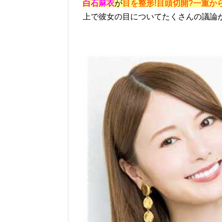
白石麻衣
が
目を整形!目頭切開?一重か
上で彼女の目についてたくさんの議論