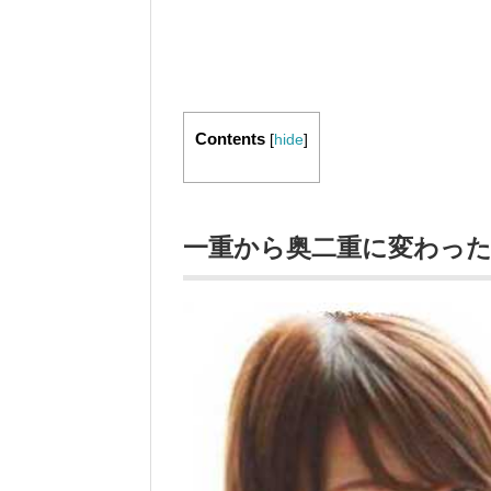
Contents
[
hide
]
一重から奥二重に変わっ