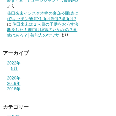
較まとめ | ミュージシャン・芸能INFO
より
倖田來未インスタ本物の豪邸公開!庭に
桜!キッチン!自宅住所は渋谷?場所は?
に
倖田來未は２人目の子供をおろす決
断をした！理由は障害のためなの？画
像はある？│芸能人のウワサ
より
アーカイブ
2022年
8月
2020年
2019年
2018年
カテゴリー