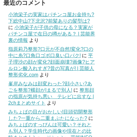
最近のコメント
小池栄子の実家はパチンコ屋お金持ち?
下総中山?下北沢?前髪ありの髪型は?
に
小池栄子が子供の母になる？実家が
パチンコ屋で在日の噂がある？ | 芸能界
裏の情報
より
指原莉乃整形?口元が不自然!変化?口の
中に糸?口角口ゴボ口臭い口パク!
に
平
子理沙の顔が変化?顔面崩壊?画像?ヒア
ルロン酸入れすぎ?昔の写真が! | 芸能人
整形劣化.com
より
峯岸みなみは顔変わった?顔小さい?あ
ごを整形?横顔が!まるで別人!
に
整形顔
の指原が気持ち悪い テレビに出すな |
2chまとめサイト
より
みちょぱの目がおかしい!目頭切開整形
した?一重から二重まぶたになった?
に
みちょぱのすっぴんは可愛い？それと
も別人？学生時代の画像や現在との比