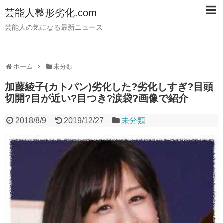
芸能人整形劣化.com
芸能人の気になる最新ニュース
ホーム
未分類
加藤綾子(カトパン)劣化した?劣化しすぎ?目頭
切開?目が近い?目つき?涙袋?画像で紹介
2018/8/9
2019/12/27
未分類