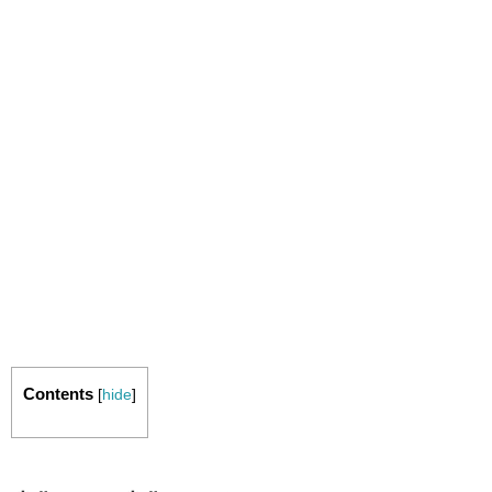
Contents
[
hide
]