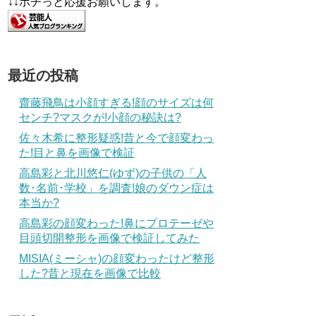
↓↓ポチっと応援お願いします。
最近の投稿
齋藤飛鳥は小顔すぎる!顔のサイズは何
センチ?マスクが!小顔の秘訣は?
佐々木希に整形疑惑!昔と今で顔変わっ
た!目と鼻を画像で検証
高島彩と北川悠仁(ゆず)の子供の「人
数･名前･学校」を調査!娘のダウン症は
本当か?
高島彩の顔変わった!鼻にプロテーゼや
目頭切開整形を画像で検証してみた
MISIA(ミーシャ)の顔変わったけど整形
した?昔と現在を画像で比較