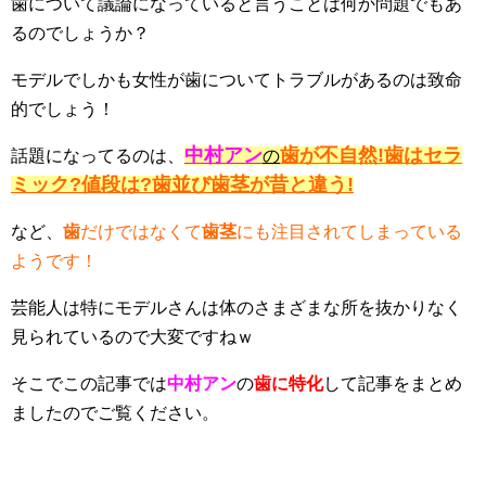
歯について議論になっていると言うことは何か問題でもあ
るのでしょうか？
モデルでしかも女性が歯についてトラブルがあるのは致命
的でしょう！
中村アン
歯が不自然!歯はセラ
話題になってるのは、
の
ミック?値段は?歯並び歯茎が昔と違う!
など、
歯
だけではなくて
歯茎
にも注目されてしまっている
ようです！
芸能人は特にモデルさんは体のさまざまな所を抜かりなく
見られているので大変ですねｗ
そこでこの記事では
中村アン
の
歯に特化
して記事をまとめ
ましたのでご覧ください。