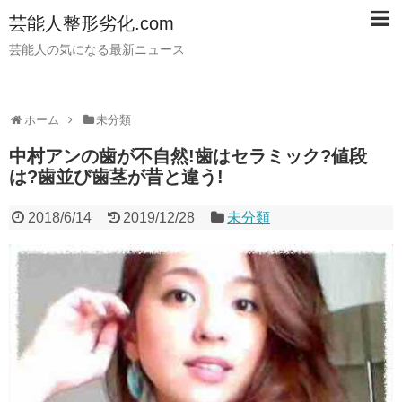
芸能人整形劣化.com
芸能人の気になる最新ニュース
ホーム
未分類
中村アンの歯が不自然!歯はセラミック?値段
は?歯並び歯茎が昔と違う!
2018/6/14
2019/12/28
未分類