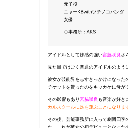
元子役
ニャーKBwithツチノコパンダ
女優
◇事務所：AKS
アイドルとして妹感の強い
宮脇咲良
さ
見た目ではごく普通のアイドルのよう
彼女が芸能界を志すきっかけになった
チケットを貰ったのをキッカケに母が
その影響もあり
宮脇咲良
も音楽が好き
カルスクールに足を運ぶことになりま
その後、芸能事務所に入って劇団四季
た。これが彼女の初デビューとなった