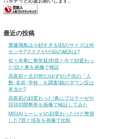
↓↓ポチっと応援お願いします。
最近の投稿
齋藤飛鳥は小顔すぎる!顔のサイズは何
センチ?マスクが!小顔の秘訣は?
佐々木希に整形疑惑!昔と今で顔変わっ
た!目と鼻を画像で検証
高島彩と北川悠仁(ゆず)の子供の「人
数･名前･学校」を調査!娘のダウン症は
本当か?
高島彩の顔変わった!鼻にプロテーゼや
目頭切開整形を画像で検証してみた
MISIA(ミーシャ)の顔変わったけど整形
した?昔と現在を画像で比較