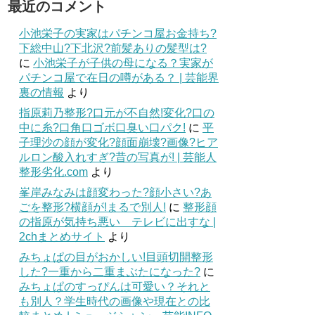
最近のコメント
小池栄子の実家はパチンコ屋お金持ち?
下総中山?下北沢?前髪ありの髪型は?
に
小池栄子が子供の母になる？実家が
パチンコ屋で在日の噂がある？ | 芸能界
裏の情報
より
指原莉乃整形?口元が不自然!変化?口の
中に糸?口角口ゴボ口臭い口パク!
に
平
子理沙の顔が変化?顔面崩壊?画像?ヒア
ルロン酸入れすぎ?昔の写真が! | 芸能人
整形劣化.com
より
峯岸みなみは顔変わった?顔小さい?あ
ごを整形?横顔が!まるで別人!
に
整形顔
の指原が気持ち悪い テレビに出すな |
2chまとめサイト
より
みちょぱの目がおかしい!目頭切開整形
した?一重から二重まぶたになった?
に
みちょぱのすっぴんは可愛い？それと
も別人？学生時代の画像や現在との比