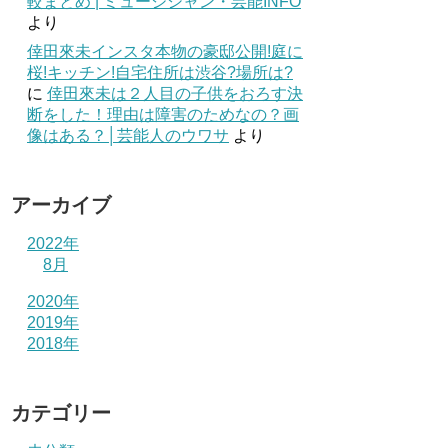
較まとめ | ミュージシャン・芸能INFO
より
倖田來未インスタ本物の豪邸公開!庭に
桜!キッチン!自宅住所は渋谷?場所は?
に
倖田來未は２人目の子供をおろす決
断をした！理由は障害のためなの？画
像はある？│芸能人のウワサ
より
アーカイブ
2022年
8月
2020年
2019年
2018年
カテゴリー