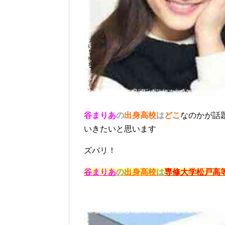
谷まりあ
の
出身高校
は
どこ
なのかが話
いきたいと思います
ズバリ！
谷まりあ
の
出身高校
は
専修大学松戸高