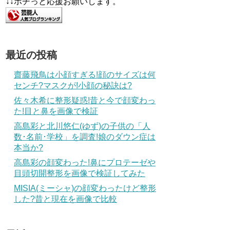
↓↓ポチっと応援お願いします。
最近の投稿
齋藤飛鳥は小顔すぎる!顔のサイズは何
センチ?マスクが!小顔の秘訣は?
佐々木希に整形疑惑!昔と今で顔変わっ
た!目と鼻を画像で検証
高島彩と北川悠仁(ゆず)の子供の「人
数･名前･学校」を調査!娘のダウン症は
本当か?
高島彩の顔変わった!鼻にプロテーゼや
目頭切開整形を画像で検証してみた
MISIA(ミーシャ)の顔変わったけど整形
した?昔と現在を画像で比較