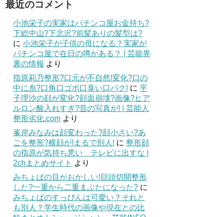
最近のコメント
小池栄子の実家はパチンコ屋お金持ち?
下総中山?下北沢?前髪ありの髪型は?
に
小池栄子が子供の母になる？実家が
パチンコ屋で在日の噂がある？ | 芸能界
裏の情報
より
指原莉乃整形?口元が不自然!変化?口の
中に糸?口角口ゴボ口臭い口パク!
に
平
子理沙の顔が変化?顔面崩壊?画像?ヒア
ルロン酸入れすぎ?昔の写真が! | 芸能人
整形劣化.com
より
峯岸みなみは顔変わった?顔小さい?あ
ごを整形?横顔が!まるで別人!
に
整形顔
の指原が気持ち悪い テレビに出すな |
2chまとめサイト
より
みちょぱの目がおかしい!目頭切開整形
した?一重から二重まぶたになった?
に
みちょぱのすっぴんは可愛い？それと
も別人？学生時代の画像や現在との比