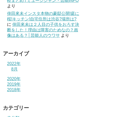
較まとめ | ミュージシャン・芸能INFO
より
倖田來未インスタ本物の豪邸公開!庭に
桜!キッチン!自宅住所は渋谷?場所は?
に
倖田來未は２人目の子供をおろす決
断をした！理由は障害のためなの？画
像はある？│芸能人のウワサ
より
アーカイブ
2022年
8月
2020年
2019年
2018年
カテゴリー