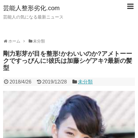
芸能人整形劣化.com
芸能人の気になる最新ニュース
ホーム
未分類
剛力彩芽が目を整形!かわいいのか?アメトーー
クですっぴんに!彼氏は加藤シゲアキ?最新の髪
型
2018/4/26
2019/12/28
未分類