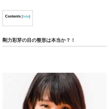
Contents
[
hide
]
剛力彩芽の目の整形は本当か？！